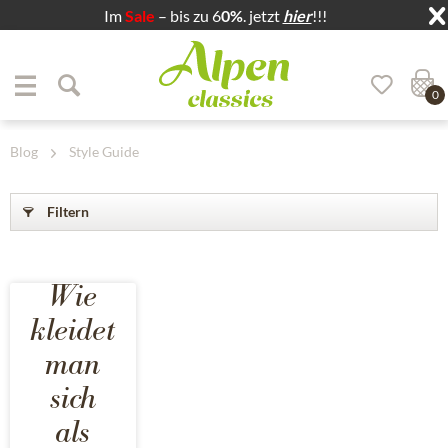
Im
Sale
– bis zu 6
0%
. jetzt
hier
!!!
Zum Menü springen
Zum Hauptbereich springen
0
Blog
Style Guide
Filtern
Wie
kleidet
man
sich
als