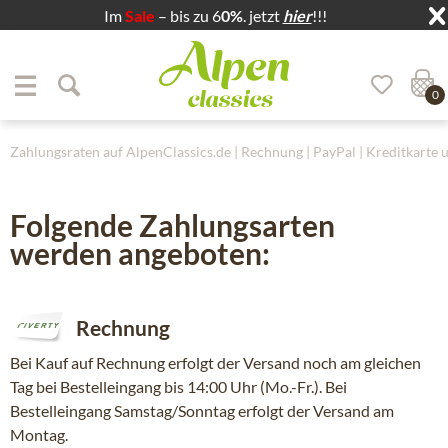
Im
Sale
– bis zu 6
0%
. jetzt
hier
!!!
Zum Menü springen
Zum Hauptbereich springen
0
Zahlungsraten auf AlpenClassics.de | Rechnung | PayPal | Kreditkarte 
Folgende Zahlungsarten
werden angeboten:
Rechnung
Bei Kauf auf Rechnung erfolgt der Versand noch am gleichen
Tag bei Bestelleingang bis 14:00 Uhr (Mo.-Fr.). Bei
Bestelleingang Samstag/Sonntag erfolgt der Versand am
Montag.