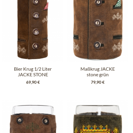
Bier Krug 1/2 Liter
Maßkrug JACKE
JACKE STONE
stone grün
dunkelbraun rot
69,90 €
79,90 €