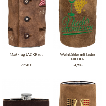
Maßkrug JACKE rot
Weinkühler mit Leder
NIEDER
ÖSTERREICH braun
79,90 €
54,90 €