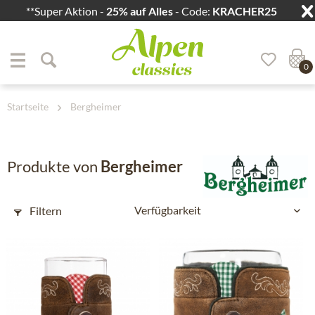
**Super Aktion -
25% auf Alles
- Code:
KRACHER25
Zum Menü springen
Zum Hauptbereich springen
0
Startseite
Bergheimer
Produkte von
Bergheimer
Filtern