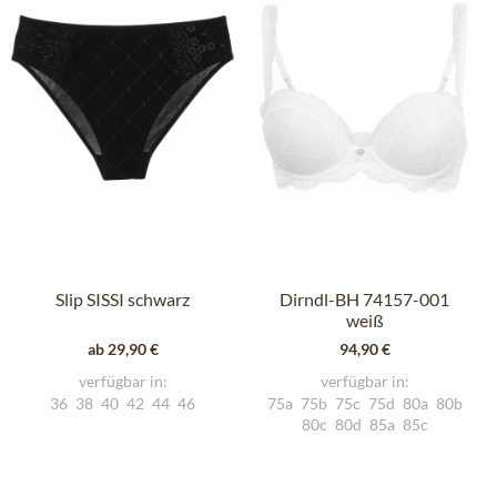
Slip SISSI schwarz
Dirndl-BH 74157-001
weiß
ab 29,90 €
94,90 €
verfügbar in:
verfügbar in:
36
38
40
42
44
46
75a
75b
75c
75d
80a
80b
80c
80d
85a
85c