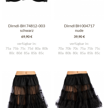
Dirndl-BH 74812-003
Dirndl BH 004717
schwarz
nude
69,90 €
39,90 €
verfügbar in:
verfügbar in:
75a
75b
75c
75d
80a
80b
70a
70b
70c
75a
75b
75c
80c
80d
85a
85b
85c
80a
80b
80c
85a
85b
85c