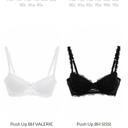
80c
85a
85c
80c
85a
85c
90a
90b
90c
Push Up BH VALERIE
Push Up BH SISSI