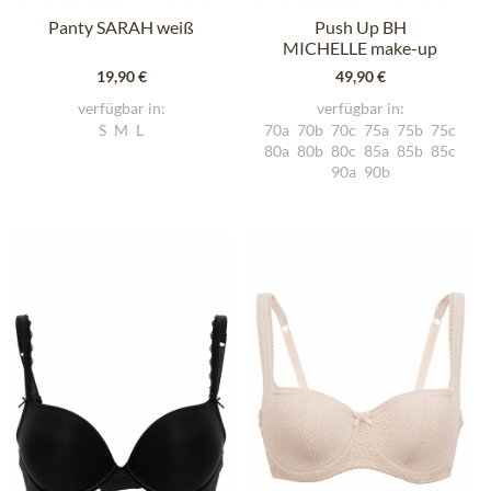
Panty SARAH weiß
Push Up BH
MICHELLE make-up
19,90 €
49,90 €
verfügbar in:
verfügbar in:
S
M
L
70a
70b
70c
75a
75b
75c
80a
80b
80c
85a
85b
85c
90a
90b