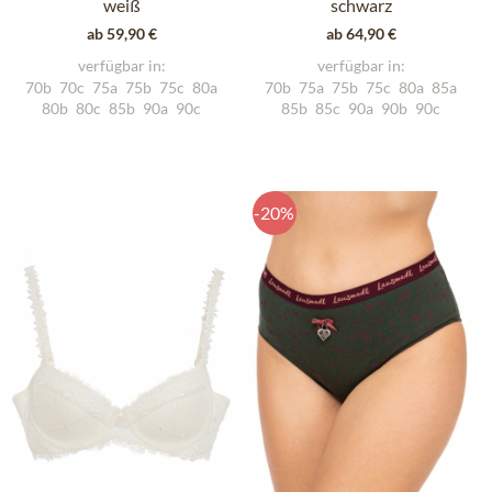
weiß
schwarz
ab 59,90 €
ab 64,90 €
verfügbar in:
verfügbar in:
70b
70c
75a
75b
75c
80a
70b
75a
75b
75c
80a
85a
80b
80c
85b
90a
90c
85b
85c
90a
90b
90c
-20%