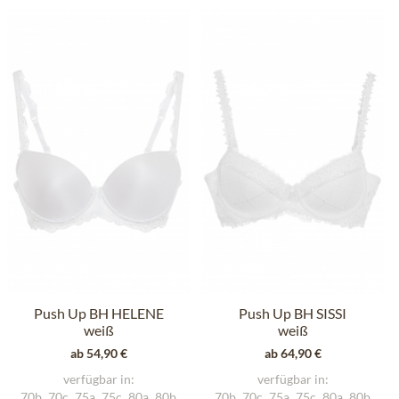
Push Up BH HELENE
Push Up BH SISSI
weiß
weiß
ab 54,90 €
ab 64,90 €
verfügbar in:
verfügbar in:
70b
70c
75a
75c
80a
80b
70b
70c
75a
75c
80a
80b