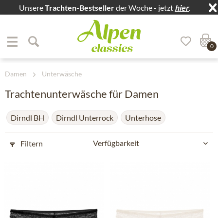
Unsere
Trachten-Bestseller
der Woche - jetzt
hier
.
Zum Menü springen
Zum Hauptbereich springen
0
Damen
Unterwäsche
Trachtenunterwäsche für Damen
Dirndl BH
Dirndl Unterrock
Unterhose
Filtern