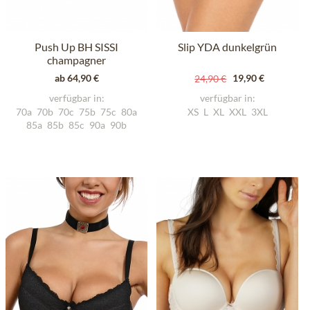
Push Up BH SISSI
Slip YDA dunkelgrün
champagner
ab 64,90 €
19,90 €
24,90 €
verfügbar in:
verfügbar in:
70a
70b
70c
75b
75c
80a
XS
L
XL
XXL
3XL
85a
85b
85c
90a
90b