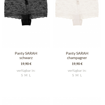
Panty SARAH
Panty SARAH
schwarz
champagner
19,90 €
19,90 €
verfügbar in:
verfügbar in:
S
M
L
S
M
L