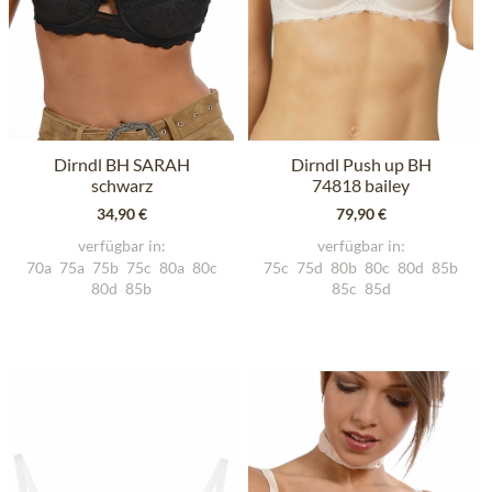
Dirndl BH SARAH
Dirndl Push up BH
schwarz
74818 bailey
34,90 €
79,90 €
verfügbar in:
verfügbar in:
70a
75a
75b
75c
80a
80c
75c
75d
80b
80c
80d
85b
80d
85b
85c
85d