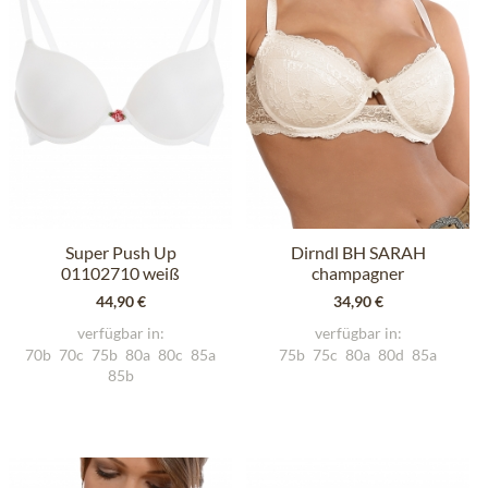
Super Push Up
Dirndl BH SARAH
01102710 weiß
champagner
44,90 €
34,90 €
verfügbar in:
verfügbar in:
70b
70c
75b
80a
80c
85a
75b
75c
80a
80d
85a
85b