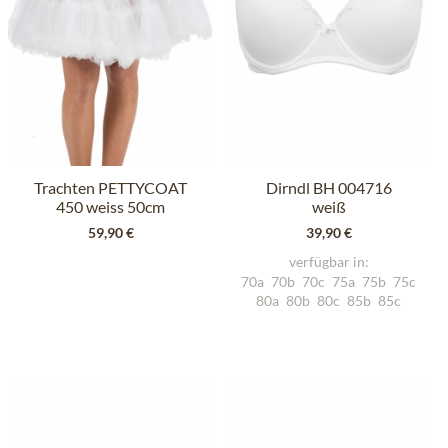
Trachten PETTYCOAT
Dirndl BH 004716
450 weiss 50cm
weiß
59,90 €
39,90 €
verfügbar in:
70a
70b
70c
75a
75b
75c
80a
80b
80c
85b
85c