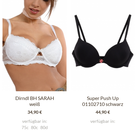
Dirndl BH SARAH
Super Push Up
weiß
01102710 schwarz
34,90 €
44,90 €
verfügbar in:
verfügbar in:
75c
80c
80d