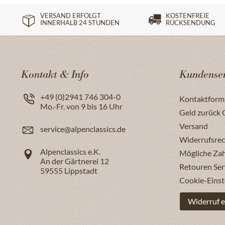
VERSAND ERFOLGT
KOSTENFREIE
INNERHALB 24 STUNDEN
RÜCKSENDUNG
Kontakt & Info
Kundenser
+49 (0)2941 746 304-0
Kontaktform
Mo.-Fr. von 9 bis 16 Uhr
Geld zurück 
Versand
service@alpenclassics.de
Widerrufsrec
Alpenclassics e.K.
Mögliche Za
An der Gärtnerei 12
Retouren Ser
59555
Lippstadt
Cookie-Einst
Widerruf e