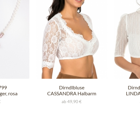
1799
Dirndlbluse
Dirn
er, rosa
CASSANDRA Halbarm
LINDA
weiss Spitze
€
ab 49,90 €