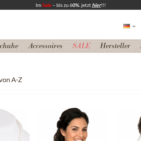
Im
Sale
– bis zu 6
0%
. jetzt
hier
!!!
chuhe
Accessoires
SALE
Hersteller
von A-Z