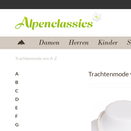
Zum Menü springen
Zum Hauptbereich springen
Damen
Herren
Kinder
S
Trachtenmode von A-Z
Trachtenmode 
A
B
C
D
E
F
G