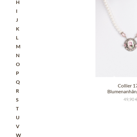
H
I
J
K
L
M
N
O
P
Q
Collier 
R
Blumenanhäng
S
49,90 
T
U
V
W