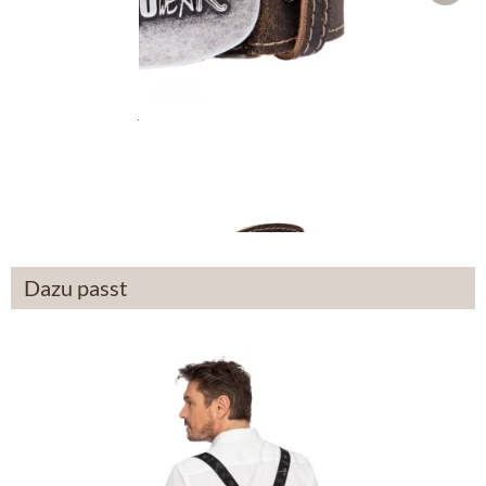
Trachtengürtel 70926 braun
39,90 €
Dazu passt