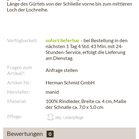
Länge des Gürtels von der Schließe vorne bis zum mittleren
Loch der Lochreihe.
Verfügbarkeit:
sofort lieferbar
- bei Bestellung in den
nächsten
1 Tag 4 Std. 43 Min.
mit 24-
Stunden-Service, erfolgt die Lieferung
am
Dienstag
.
Fragen zum
Anfrage stellen
Artikel?:
Artikel-Nr.:
Herman Schmid GmbH
Hersteller:
manid
Material:
100% Rindleder, Breite ca. 4 cm, Maße
der Schnalle ca. 7,0 x 5,0 cm
Pflege:
Bewertungen
0