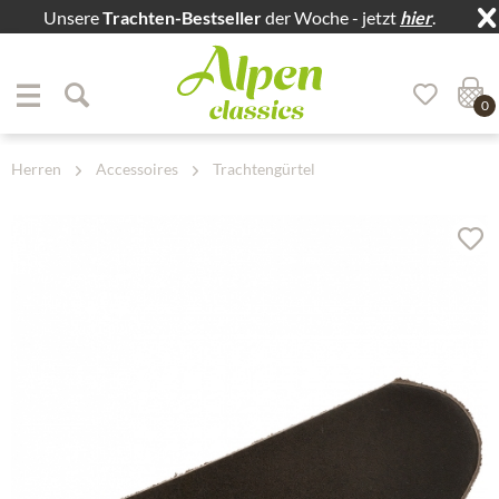
Unsere
Trachten-Bestseller
der Woche - jetzt
hier
.
Zum Menü springen
Zum Hauptbereich springen
0
Herren
Accessoires
Trachtengürtel