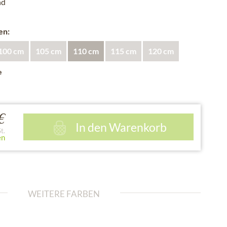
nd
en:
100 cm
105 cm
110 cm
115 cm
120 cm
e
€
In den
Warenkorb
t.
en
WEITERE FARBEN