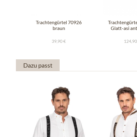
Trachtengürtel 70926
Trachtengürt
braun
Glatt-asi an
39,90 €
124,90
Dazu passt