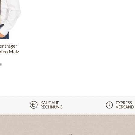
enträger
fen Malz
 €
KAUF AUF
EXPRESS
RECHNUNG
VERSAND