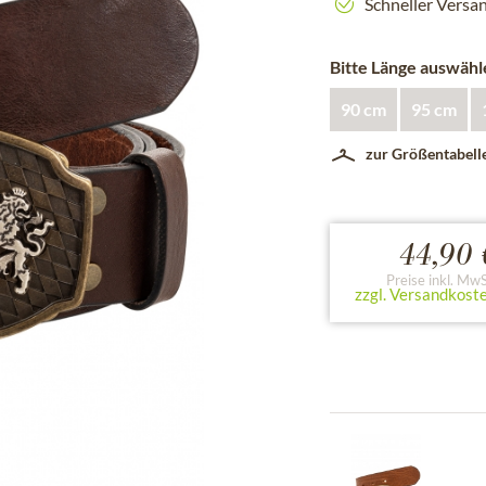
Schneller Versa
Bitte Länge auswähl
90 cm
95 cm
zur Größentabell
44,90 
Preise inkl. MwS
zzgl. Versandkost