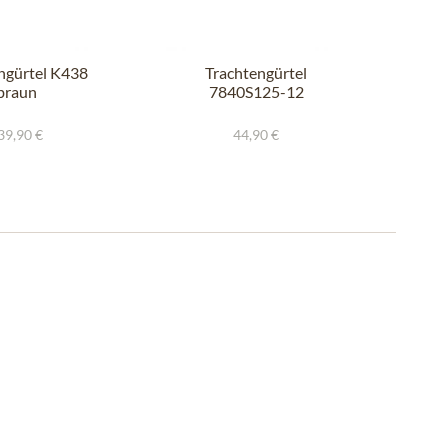
ngürtel K438
Trachtengürtel
braun
7840S125-12
mittelbraun
39,90 €
44,90 €