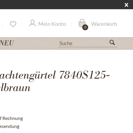
Mein Konto
Warenkorb
0
NEU
achtengürtel 7840S125-
lbraun
uf Rechnung
cksendung