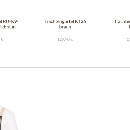
el RU-K9-
Trachtengürtel K136
Trachte
tikbraun
braun
 €
129,90 €
1