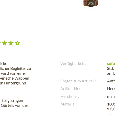
hicke
Verfügbarkeit:
sofo
icher Begleiter zu
Std.
d wird von einer
am
bayerische Wappen
Fragen zum Artikel?:
Anfr
Den Hintergrund
Artikel-Nr.:
Her
Hersteller:
man
rtel getragen
Material:
100%
 Gürtels von der
x 6,