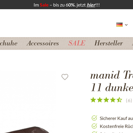
Im
Sale
– bis zu 6
0%
. jetzt
hier
!!!
chuhe
Accessoires
SALE
Hersteller
manid Tr
11 dunke
(
6
)
Sicherer Kauf a
Kostenfreie Rü