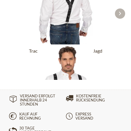
Trachtenhosenträger HOT-721-Jagd
schwarz
44,90 €
VERSAND ERFOLGT
KOSTENFREIE
INNERHALB 24
RÜCKSENDUNG
STUNDEN
KAUF AUF
EXPRESS
RECHNUNG
VERSAND
30 TAGE