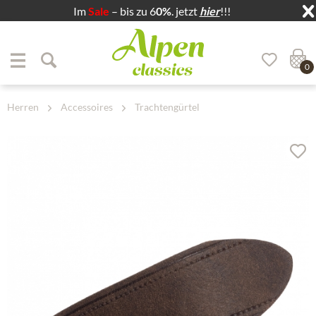
Im
Sale
– bis zu 6
0%
. jetzt
hier
!!!
Zum Menü springen
Zum Hauptbereich springen
0
Herren
Accessoires
Trachtengürtel