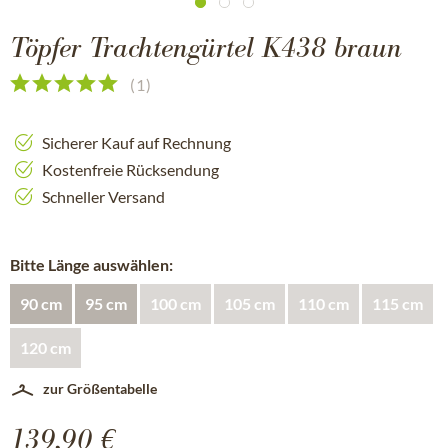
Töpfer Trachtengürtel K438 braun
(
1
)
Sicherer Kauf auf Rechnung
Kostenfreie Rücksendung
Schneller Versand
Bitte Länge auswählen:
90 cm
95 cm
100 cm
105 cm
110 cm
115 cm
120 cm
zur Größentabelle
139,90 €