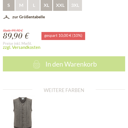
S
M
L
XL
XXL
3XL
zur Größentabelle
Statt: 99,90 €
89,90 €
gespart 10,00 € (10%)
Preise inkl. MwSt.
zzgl. Versandkosten
In den
Warenkorb
WEITERE FARBEN