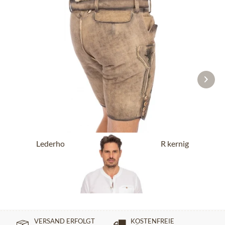
Lederhose kurz mit Gürtel BUCHNER kernig
natur
ab 289,90 €
VERSAND ERFOLGT
KOSTENFREIE