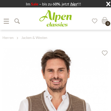
Im
Sale
– bis zu 6
0%
. jetzt
hier
!!!
Zum Menü springen
Zum Hauptbereich springen
0
Herren
Jacken & Westen