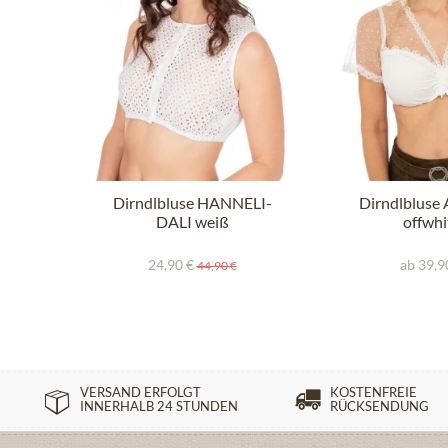
Dirndlbluse HANNELI-
Dirndlblus
DALI weiß
offwhi
24,90 €
ab 39,9
44,90 €
VERSAND ERFOLGT
KOSTENFREIE
INNERHALB 24 STUNDEN
RÜCKSENDUNG