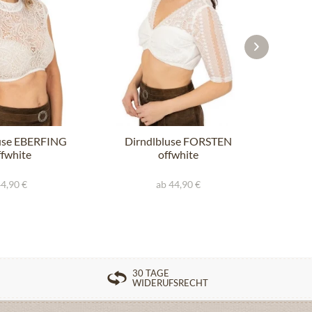
use EBERFING
Dirndlbluse FORSTEN
Dir
ffwhite
offwhite
4,90 €
ab 44,90 €
30 TAGE
WIDERUFSRECHT