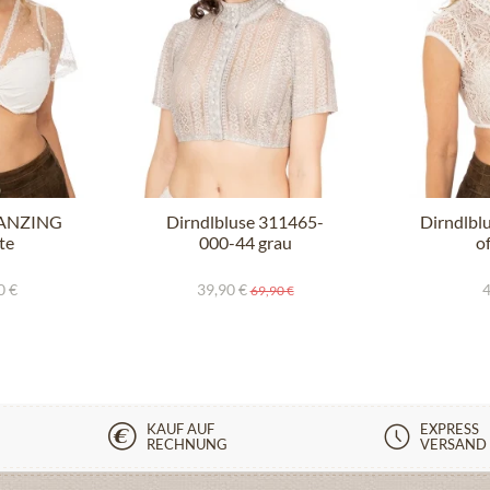
e ANZING
Dirndlbluse 311465-
Dirndlbl
te
000-44 grau
o
0 €
39,90 €
4
69,90 €
KAUF AUF
EXPRESS
RECHNUNG
VERSAND