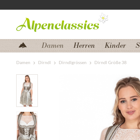
Zum Menü springen
Zum Hauptbereich springen
Damen
Herren
Kinder
S
Damen
Dirndl
Dirndlgrössen
Dirndl Größe 38