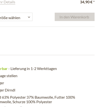
r Details
34,90 €
*
In den
Warenkorb
erbar
- Lieferung in 1-2 Werkttagen
age stellen
ger
er Dirndl
d 63% Polyester 37% Baumwolle, Futter 100%
wolle, Schurze 100% Polyester