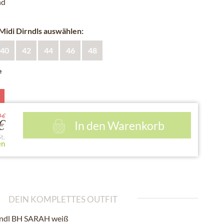
nd
 Midi Dirndls auswählen:
40
42
44
46
48
e
 €
In den
Warenkorb
€
t.
en
DEIN KOMPLETTES OUTFIT
rndl BH SARAH weiß