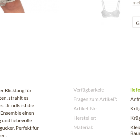
meh
Verfügbarkeit:
lief
r Blickfang für
en, strahlt es
Fragen zum Artikel?:
Anfr
s Dirndls ist die
Artikel-Nr.:
Krü
m Ensemble einen
Hersteller:
Krüg
 und liebevolle
Material:
Klei
ucker. Perfekt für
Baum
ten.