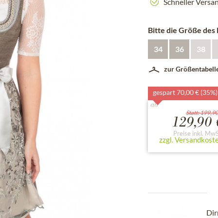
Schneller Versa
Bitte die Größe des
34
36
38
zur Größentabell
gespart 70,00 € (35%)
ab
Statt: 199,90
129,90 
Preise inkl. MwS
zzgl. Versandkost
Di