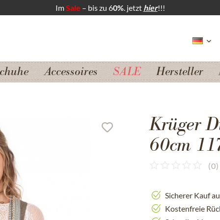
Im
Sale
– bis zu 6
0%
. jetzt
hier
!!!
chuhe
Accessoires
SALE
Hersteller
Krüger Di
60cm 117
(
0
)
Sicherer Kauf a
Kostenfreie Rü