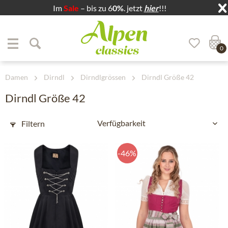
Im
Sale
– bis zu 6
0%
. jetzt
hier
!!!
Zum Menü springen
Zum Hauptbereich springen
0
Damen
Dirndl
Dirndlgrössen
Dirndl Größe 42
Dirndl Größe 42
Filtern
-46%