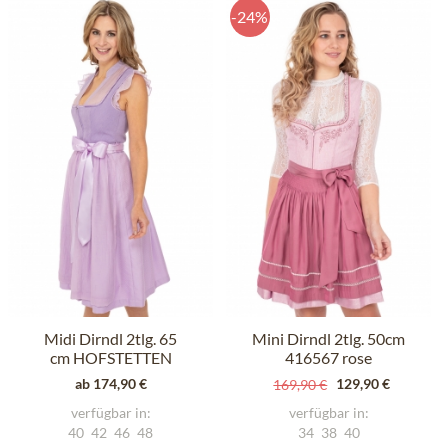
-24%
Midi Dirndl 2tlg. 65
Mini Dirndl 2tlg. 50cm
cm HOFSTETTEN
416567 rose
flieder
ab 174,90 €
129,90 €
169,90 €
verfügbar in:
verfügbar in:
40
42
46
48
34
38
40