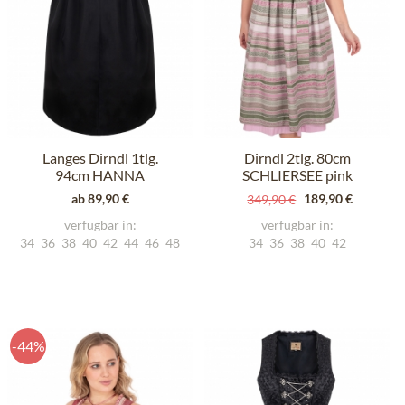
Langes Dirndl 1tlg.
Dirndl 2tlg. 80cm
94cm HANNA
SCHLIERSEE pink
schwarz
gemustert
ab 89,90 €
189,90 €
349,90 €
verfügbar in:
verfügbar in:
34
36
38
40
42
44
46
48
34
36
38
40
42
-44%