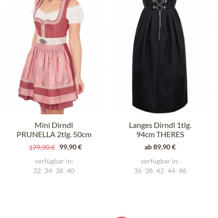
Mini Dirndl
Langes Dirndl 1tlg.
PRUNELLA 2tlg. 50cm
94cm THERES
417567 rose
schwarz
99,90 €
ab 89,90 €
179,90 €
verfügbar in:
verfügbar in:
32
34
38
40
36
38
42
44
46