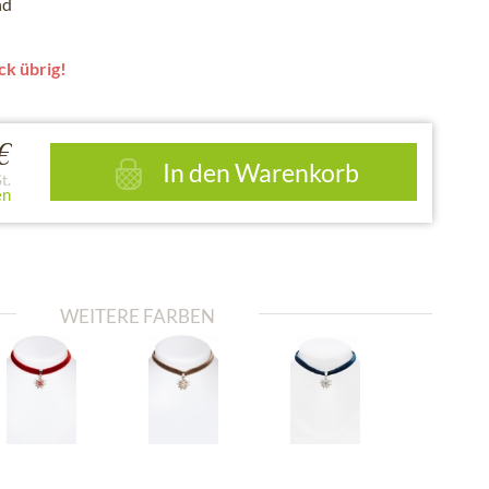
nd
ck übrig!
€
In den
Warenkorb
t.
en
WEITERE FARBEN