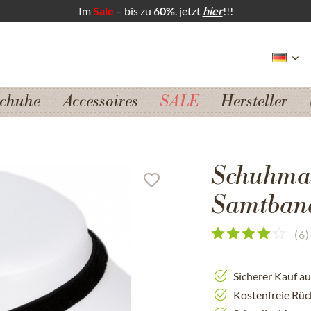
Im
Sale
– bis zu 6
0%
. jetzt
hier
!!!
chuhe
Accessoires
SALE
Hersteller
Schuhmac
Samtband
(
6
)
Sicherer Kauf a
Kostenfreie Rü