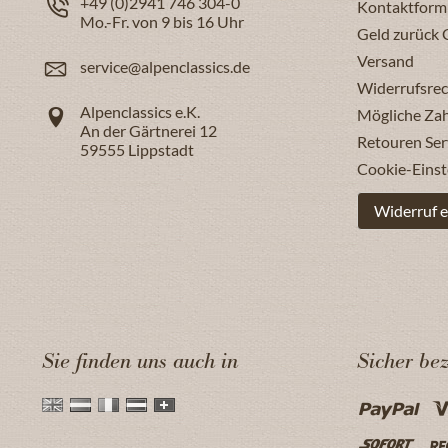
+49 (0)2941 746 304-0
Kontaktform
Mo.-Fr. von 9 bis 16 Uhr
Geld zurück 
Versand
service@alpenclassics.de
Widerrufsrec
Alpenclassics e.K.
Mögliche Za
An der Gärtnerei 12
Retouren Ser
59555
Lippstadt
Cookie-Einst
Widerruf e
Sie finden uns auch in
Sicher be