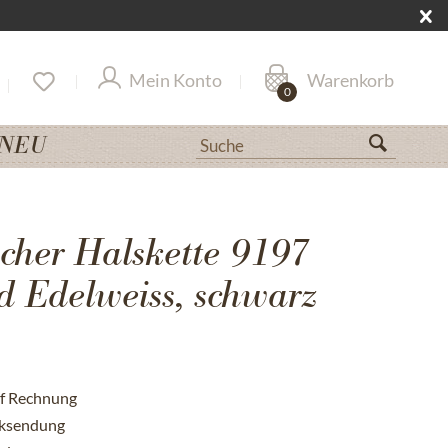
Mein Konto
Warenkorb
0
NEU
her Halskette 9197
 Edelweiss, schwarz
uf Rechnung
cksendung