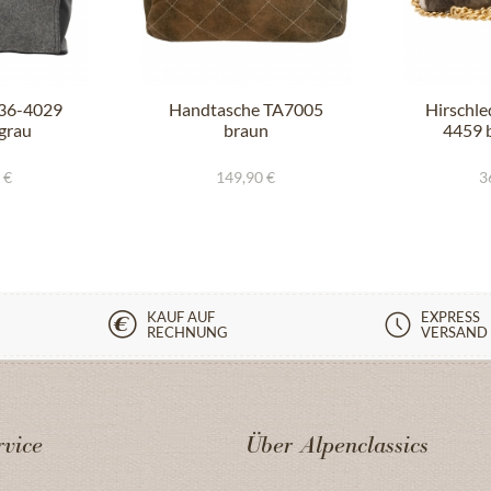
236-4029
Handtasche TA7005
Hirschle
grau
braun
4459 
 €
149,90 €
3
KAUF AUF
EXPRESS
RECHNUNG
VERSAND
vice
Über Alpenclassics