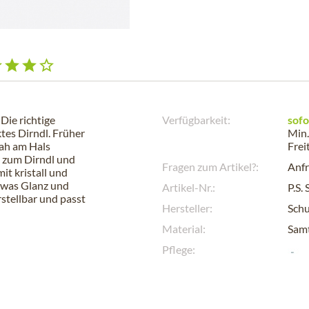
Die richtige
Verfügbarkeit:
sofo
tes Dirndl. Früher
Min.
nah am Hals
Frei
 zum Dirndl und
Fragen zum Artikel?:
Anfr
mit kristall und
etwas Glanz und
Artikel-Nr.:
P.S.
stellbar und passt
Hersteller:
Sch
Material:
Samt
Pflege: