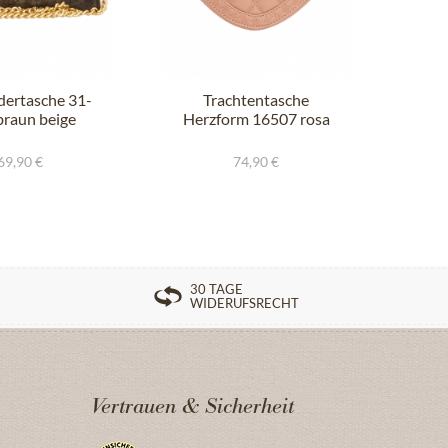
dertasche 31-
Trachtentasche
Ha
braun beige
Herzform 16507 rosa
nud
69,90 €
74,90 €
30 TAGE
WIDERUFSRECHT
Vertrauen & Sicherheit