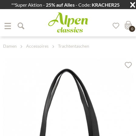
**Super Aktion -
25% auf Alles
- Code:
KRACHER25
Zum Menü springen
Zum Hauptbereich springen
0
Damen
Accessoires
Trachtentaschen