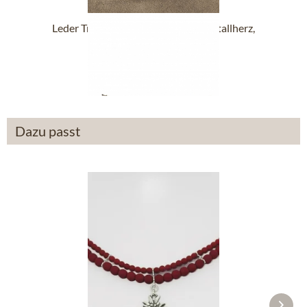
Leder Trachtentasche TA30540 Metallherz,
graubraun
54,90 €
Dazu passt