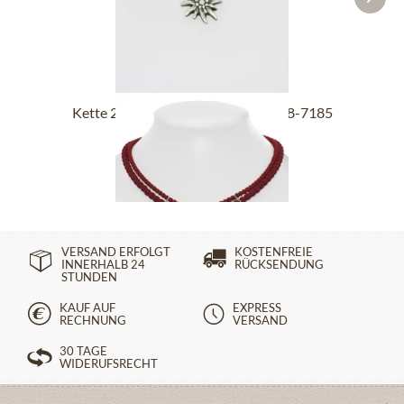
Kette 2 reihig mit Edelweiß SCH008-7185
bordeaux
39,90 €
VERSAND ERFOLGT
KOSTENFREIE
INNERHALB 24
RÜCKSENDUNG
STUNDEN
KAUF AUF
EXPRESS
RECHNUNG
VERSAND
30 TAGE
WIDERUFSRECHT