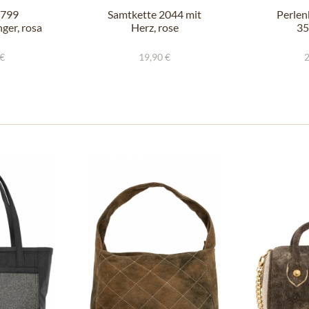
1799
Samtkette 2044 mit
Perlen
er, rosa
Herz, rose
35
 €
19,90 €
2