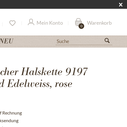
Mein Konto
Warenkorb
0
NEU
her Halskette 9197
 Edelweiss, rose
uf Rechnung
cksendung