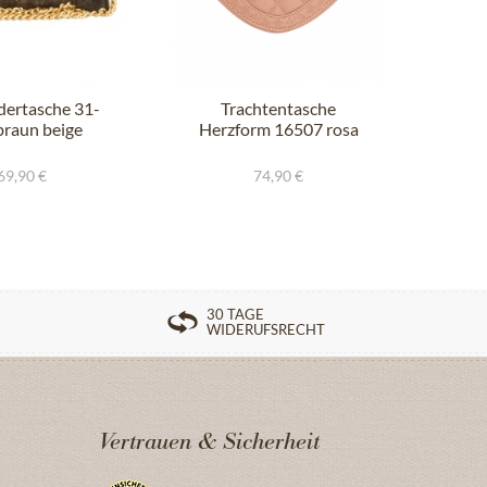
dertasche 31-
Trachtentasche
Ha
braun beige
Herzform 16507 rosa
nud
69,90 €
74,90 €
30 TAGE
WIDERUFSRECHT
Vertrauen & Sicherheit