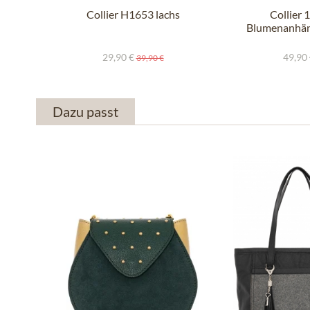
Collier H1653 lachs
Collier 
Blumenanhäng
29,90 €
49,90
39,90 €
Dazu passt