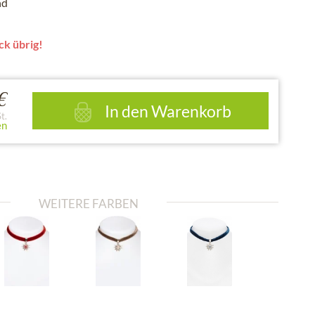
nd
ck übrig!
€
In den
Warenkorb
t.
en
WEITERE FARBEN