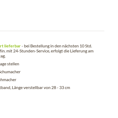
rt lieferbar
- bei Bestellung in den nächsten
10 Std.
in.
mit 24-Stunden-Service, erfolgt die Lieferung am
tag
.
age stellen
 Schumacher
uhmacher
band, Länge verstellbar von 28 - 33 cm