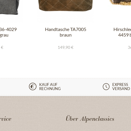
236-4029
Handtasche TA7005
Hirschle
grau
braun
4459 
 €
149,90 €
3
KAUF AUF
EXPRESS
RECHNUNG
VERSAND
vice
Über Alpenclassics