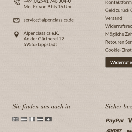
+49 (0)2941 746 304-0
Kontaktform
Mo.-Fr. von 9 bis 16 Uhr
Geld zurück 
Versand
service@alpenclassics.de
Widerrufsrec
Alpenclassics e.K.
Mögliche Za
An der Gärtnerei 12
Retouren Ser
59555
Lippstadt
Cookie-Einst
Widerruf e
Sie finden uns auch in
Sicher be