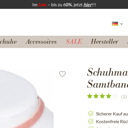
Im
Sale
– bis zu 6
0%
. jetzt
hier
!!!
chuhe
Accessoires
SALE
Hersteller
Schuhmac
Samtband
(
2
)
Sicherer Kauf a
Kostenfreie Rü