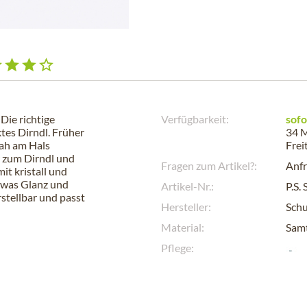
Die richtige
Verfügbarkeit:
sofo
tes Dirndl. Früher
34 M
nah am Hals
Frei
 zum Dirndl und
Fragen zum Artikel?:
Anfr
mit kristall und
etwas Glanz und
Artikel-Nr.:
P.S.
stellbar und passt
Hersteller:
Sch
Material:
Samt
Pflege: