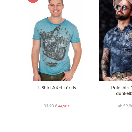
T-Shirt AXEL türkis
Poloshirt
dunkelb
34,90 €
ab 59,9
44,90 €