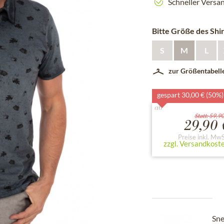
Schneller Versa
Bitte Größe des Shi
S
M
L
zur Größentabell
gespart 30,00 € (50%)
ab
Statt: 59,9
29,90 
Preise inkl. MwS
zzgl. Versandkost
Sne