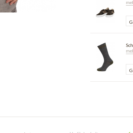
meh
Sch
meh