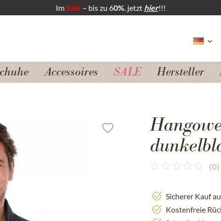
Im
Sale
– bis zu 6
0%
. jetzt
hier
!!!
chuhe
Accessoires
SALE
Hersteller
Hangowe
dunkelbl
(
0
)
Sicherer Kauf a
Kostenfreie Rü