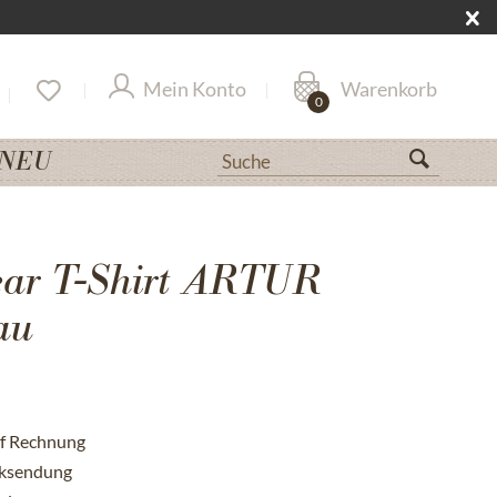
Mein Konto
Warenkorb
0
NEU
ar T-Shirt ARTUR
au
uf Rechnung
cksendung