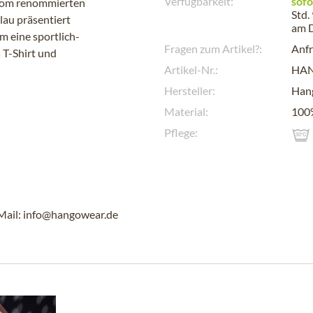
Verfügbarkeit:
sofo
" vom renommierten
Std.
au präsentiert
am
hm eine sportlich-
Fragen zum Artikel?:
Anfr
s T-Shirt und
Artikel-Nr.:
HA
Hersteller:
Han
Material:
100
Pflege:
Mail: info@hangowear.de