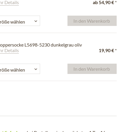
r Details
ab
54,90 €
*
In den
Warenkorb
oppersocke L5698-5230 dunkelgrau oliv
r Details
19,90 €
*
In den
Warenkorb