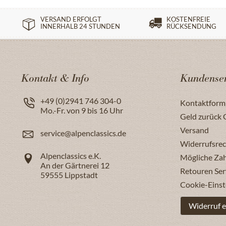
VERSAND ERFOLGT
KOSTENFREIE
INNERHALB 24 STUNDEN
RÜCKSENDUNG
Kontakt & Info
Kundenser
+49 (0)2941 746 304-0
Kontaktform
Mo.-Fr. von 9 bis 16 Uhr
Geld zurück 
Versand
service@alpenclassics.de
Widerrufsrec
Alpenclassics e.K.
Mögliche Za
An der Gärtnerei 12
Retouren Ser
59555
Lippstadt
Cookie-Einst
Widerruf e