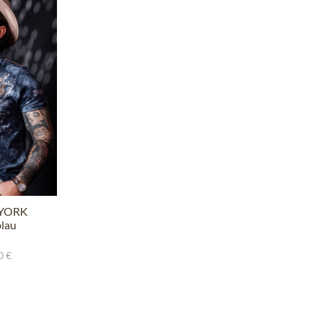
 YORK
lau
0 €