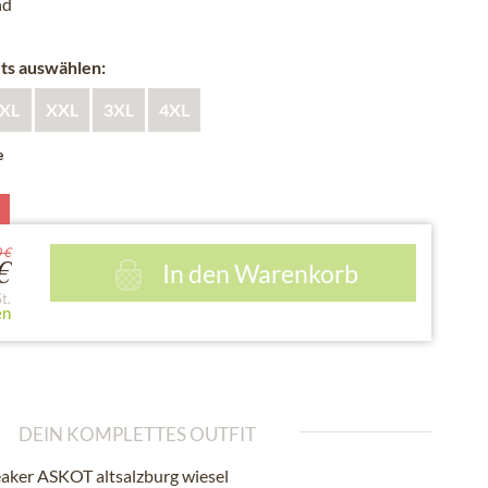
nd
rts auswählen:
XL
XXL
3XL
4XL
e
0 €
In den
Warenkorb
€
t.
en
DEIN KOMPLETTES OUTFIT
aker ASKOT altsalzburg wiesel