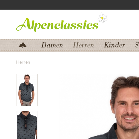
Zum Menü springen
Zum Hauptbereich springen
Damen
Herren
Kinder
S
Herren