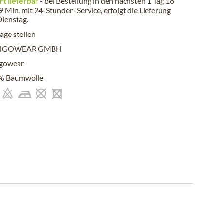
rt lieferbar
- bei Bestellung in den nächsten
1 Tag 16
 9 Min.
mit 24-Stunden-Service, erfolgt die Lieferung
Dienstag
.
age stellen
NGOWEAR GMBH
gowear
% Baumwolle