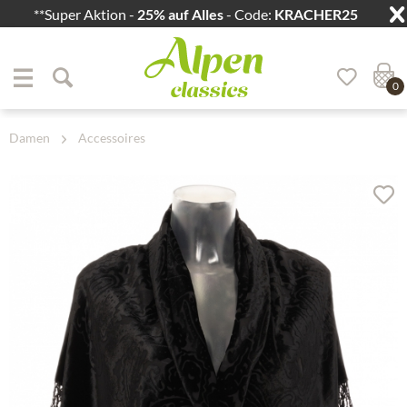
**Super Aktion -
25% auf Alles
- Code:
KRACHER25
Zum Menü springen
Zum Hauptbereich springen
0
Damen
Accessoires