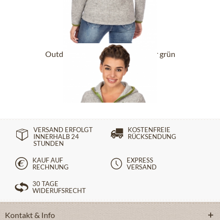
Outdoorjacke SCHEIDEGG silber grün
109,90 €
VERSAND ERFOLGT
KOSTENFREIE
INNERHALB 24
RÜCKSENDUNG
STUNDEN
KAUF AUF
EXPRESS
RECHNUNG
VERSAND
30 TAGE
WIDERUFSRECHT
Kontakt & Info