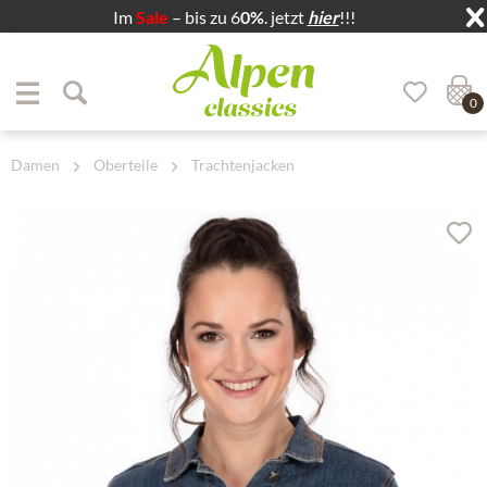
Im
Sale
– bis zu 6
0%
. jetzt
hier
!!!
Zum Menü springen
Zum Hauptbereich springen
0
Damen
Oberteile
Trachtenjacken