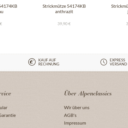
 54174KB
Strickmütze 54174KB
Strickm
au
anthrazit
 €
39,90 €
3
KAUF AUF
EXPRESS
RECHNUNG
VERSAND
vice
Über Alpenclassics
ular
Wir über uns
Garantie
AGB's
Impressum