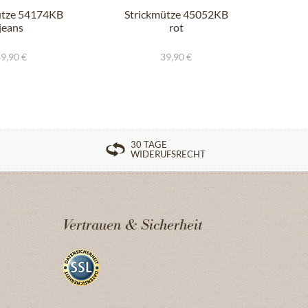
ütze 54174KB
Strickmütze 45052KB
St
jeans
rot
9,90 €
39,90 €
30 TAGE
WIDERUFSRECHT
Vertrauen & Sicherheit