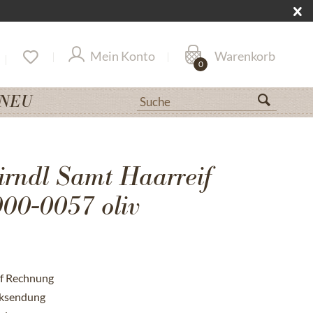
Mein Konto
Warenkorb
0
NEU
irndl Samt Haarreif
00-0057 oliv
uf Rechnung
cksendung