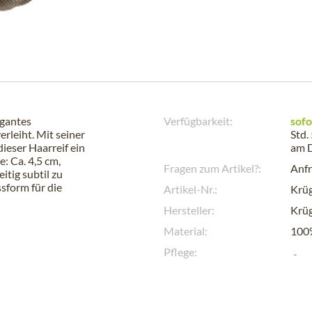
egantes
Verfügbarkeit:
sofo
erleiht. Mit seiner
Std.
ieser Haarreif ein
am
: Ca. 4,5 cm,
Fragen zum Artikel?:
Anfr
itig subtil zu
sform für die
Artikel-Nr.:
Krü
Hersteller:
Krüg
Material:
100%
Pflege: