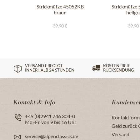
Strickmütze 45052KB
Strickmütze
braun
hellgr
39,90 €
39,90
VERSAND ERFOLGT
KOSTENFREIE
INNERHALB 24 STUNDEN
RÜCKSENDUNG
Kontakt & Info
Kundenser
+49 (0)2941 746 304-0
Kontaktform
Mo.-Fr. von 9 bis 16 Uhr
Geld zurück 
Versand
service@alpenclassics.de