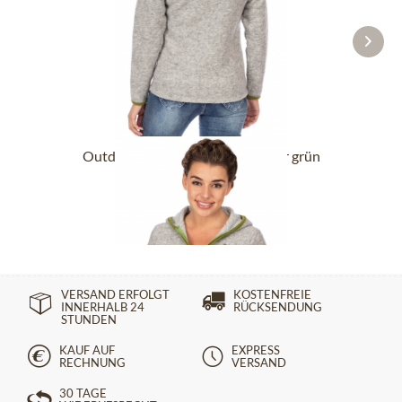
Outdoorjacke SCHEIDEGG silber grün
109,90 €
VERSAND ERFOLGT
KOSTENFREIE
INNERHALB 24
RÜCKSENDUNG
STUNDEN
KAUF AUF
EXPRESS
RECHNUNG
VERSAND
30 TAGE