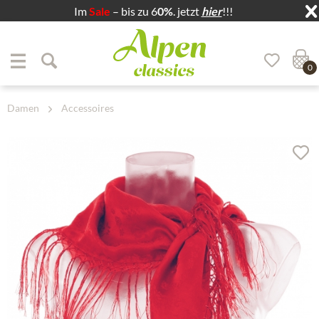
Im
Sale
– bis zu 6
0%
. jetzt
hier
!!!
Zum Menü springen
Zum Hauptbereich springen
0
Damen
Accessoires