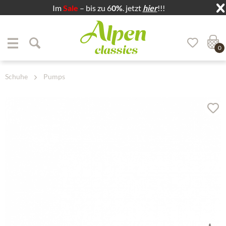
Im
Sale
– bis zu 6
0%
. jetzt
hier
!!!
Zum Menü springen
Zum Hauptbereich springen
0
Schuhe
Pumps