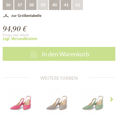
36
37
38
39
40
41
42
zur Größentabelle
94,90 €
Preise inkl. MwSt.
zzgl. Versandkosten
In den
Warenkorb
WEITERE FARBEN