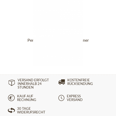
Perlenohrstecker 751 champagner
14,90 €
VERSAND ERFOLGT
KOSTENFREIE
INNERHALB 24
RÜCKSENDUNG
STUNDEN
KAUF AUF
EXPRESS
RECHNUNG
VERSAND
30 TAGE
WIDERUFSRECHT