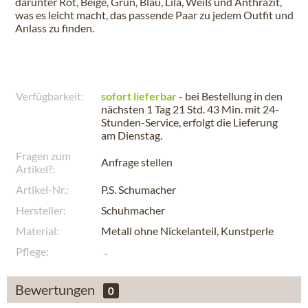
darunter Rot, Beige, Grün, Blau, Lila, Weiß und Anthrazit,
was es leicht macht, das passende Paar zu jedem Outfit und
Anlass zu finden.
Verfügbarkeit:
sofort lieferbar
- bei Bestellung in den
nächsten
1 Tag 21 Std. 43 Min.
mit 24-
Stunden-Service, erfolgt die Lieferung
am
Dienstag
.
Fragen zum
Anfrage stellen
Artikel?:
Artikel-Nr.:
P.S. Schumacher
Hersteller:
Schuhmacher
Material:
Metall ohne Nickelanteil, Kunstperle
Pflege:
Bewertungen
0