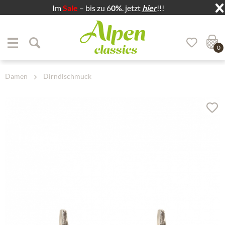
Im
Sale
– bis zu 6
0%
. jetzt
hier
!!!
Zum Menü springen
Zum Hauptbereich springen
0
Damen
Dirndlschmuck