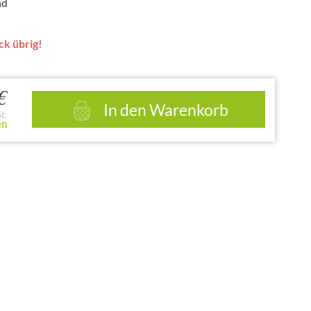
nd
ck übrig!
€
In den
Warenkorb
t.
en