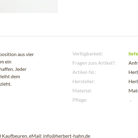
Verfügbarkeit:
lief
osition aus vier
am ein
Fragen zum Artikel?:
Anfr
haffen. Jeder
Artikel-Nr.:
Her
rleiht dem
Hersteller:
Her
zieht.
Material:
Mate
Pflege:
 Kaufbeuren, eMail: info@herbert-hahn.de