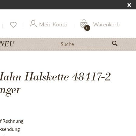
Mein Konto
Warenkorb
0
NEU
Hahn Halskette 48417-2
nger
uf Rechnung
cksendung