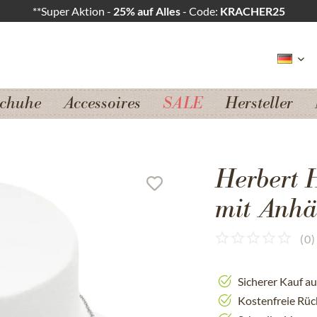
**Super Aktion -
25% auf Alles
- Code:
KRACHER25
chuhe
Accessoires
SALE
Hersteller
Herbert 
mit Anhä
(
0
)
Sicherer Kauf a
Kostenfreie Rü