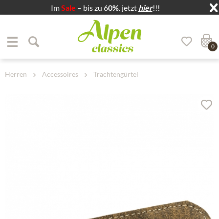
Im
Sale
– bis zu 6
0%
. jetzt
hier
!!!
Zum Menü springen
Zum Hauptbereich springen
0
Herren
Accessoires
Trachtengürtel