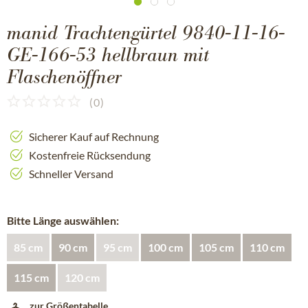
manid Trachtengürtel 9840-11-16-
GE-166-53 hellbraun mit
Flaschenöffner
(
0
)
Sicherer Kauf auf Rechnung
Kostenfreie Rücksendung
Schneller Versand
Bitte Länge auswählen:
85 cm
90 cm
95 cm
100 cm
105 cm
110 cm
115 cm
120 cm
zur Größentabelle