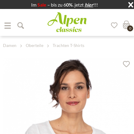
Im
Sale
– bis zu 6
0%
. jetzt
hier
!!!
Zum Menü springen
Zum Hauptbereich springen
0
Damen
Oberteile
Trachten T-Shirts