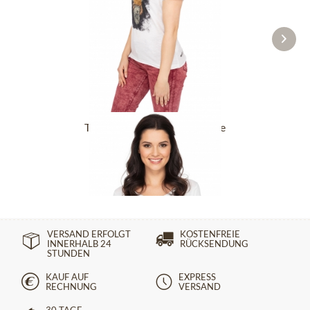
T-Shirt PINK-TRAPPER white
24,90 €
49,90 €
VERSAND ERFOLGT
KOSTENFREIE
INNERHALB 24
RÜCKSENDUNG
STUNDEN
KAUF AUF
EXPRESS
RECHNUNG
VERSAND