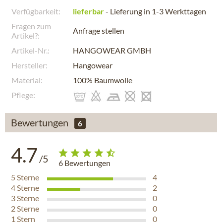
Verfügbarkeit:
lieferbar
- Lieferung in 1-3 Werkttagen
Fragen zum
Anfrage stellen
Artikel?:
Artikel-Nr.:
HANGOWEAR GMBH
Hersteller:
Hangowear
Material:
100% Baumwolle
Pflege:
Bewertungen
6
4.7
/5
6
Bewertungen
5
Sterne
4
4
Sterne
2
3
Sterne
0
2
Sterne
0
1
Stern
0