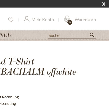
Mein Konto
Warenkorb
0
NEU
 T-Shirt
BACHALM offwhite
uf Rechnung
cksendung