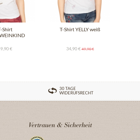
-Shirt
T-Shirt YELLY weiß
T-S
SWEINKIND
weiss
9,90 €
34,90 €
49,90 €
30 TAGE
WIDERUFSRECHT
Vertrauen & Sicherheit