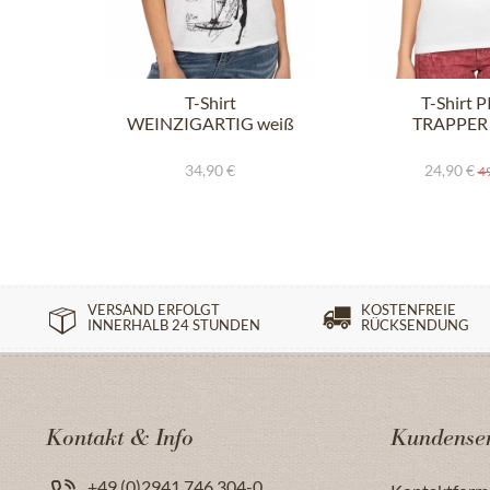
T-Shirt
T-Shirt 
WEINZIGARTIG weiß
TRAPPER 
34,90 €
24,90 €
49
VERSAND ERFOLGT
KOSTENFREIE
INNERHALB 24 STUNDEN
RÜCKSENDUNG
Kontakt & Info
Kundenser
+49 (0)2941 746 304-0