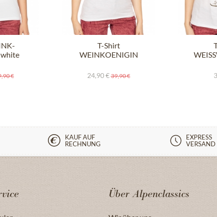
PINK-
T-Shirt
T
white
WEINKOENIGIN
WEIS
weiss
24,90 €
3
,90 €
39,90 €
KAUF AUF
EXPRESS
RECHNUNG
VERSAND
vice
Über Alpenclassics