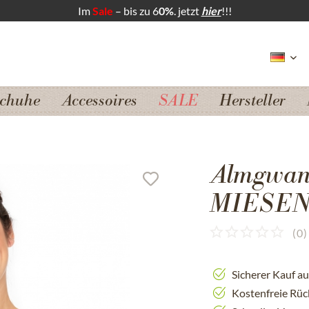
Im
Sale
– bis zu 6
0%
. jetzt
hier
!!!
chuhe
Accessoires
SALE
Hersteller
Almgwand
MIESEN
(
0
)
Sicherer Kauf a
Kostenfreie Rü