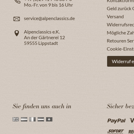
Kontaktform
Mo.-Fr. von 9 bis 16 Uhr
Geld zurück 
Versand
service@alpenclassics.de
Widerrufsrec
Alpenclassics e.K.
Mögliche Za
An der Gärtnerei 12
Retouren Ser
59555
Lippstadt
Cookie-Einst
Widerruf e
Sie finden uns auch in
Sicher be