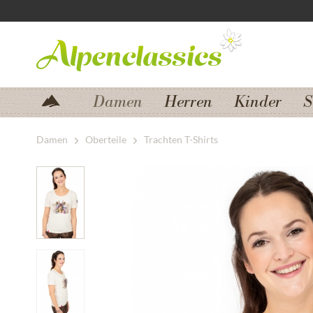
Zum Menü springen
Zum Hauptbereich springen
Damen
Herren
Kinder
S
Damen
Oberteile
Trachten T-Shirts