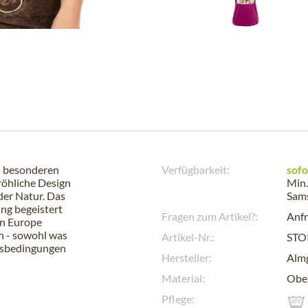
n besonderen
Verfügbarkeit:
sofo
fröhliche Design
Min.
der Natur. Das
Sam
ng begeistert
Fragen zum Artikel?:
Anfr
in Europe
n - sowohl was
Artikel-Nr.:
STO
itsbedingungen
Hersteller:
Alm
Material:
Ober
Pflege: