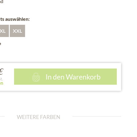
nd
rts auswählen:
XL
XXL
e
€
In den
Warenkorb
t.
en
WEITERE FARBEN