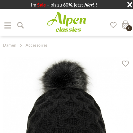
Im
Sale
– bis zu 6
0%
. jetzt
hier
!!!
Zum Menü springen
Zum Hauptbereich springen
0
Damen
Accessoires