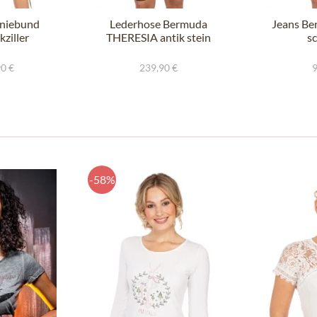
niebund
Lederhose Bermuda
Jeans B
ziller
THERESIA antik stein
s
90 €
239,90 €
9
-58%