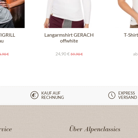
TIGRILL
Langarmshirt GERACH
T-Shir
au
offwhite
24,90 €
ab
,90 €
59,90 €
KAUF AUF
EXPRESS
RECHNUNG
VERSAND
vice
Über Alpenclassics