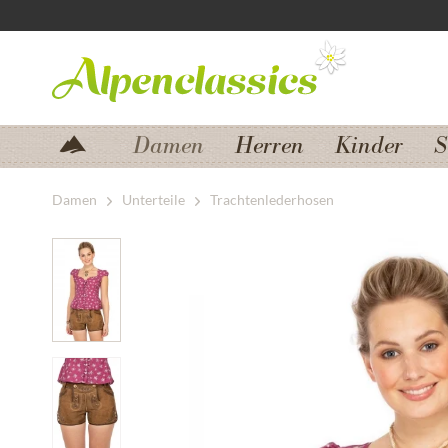
Zum Menü springen
Zum Hauptbereich springen
Damen
Herren
Kinder
S
Damen
Unterteile
Trachtenlederhosen