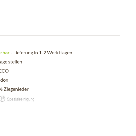
erbar
- Lieferung in 1-2 Werkttagen
age stellen
ECO
dox
% Ziegenleder