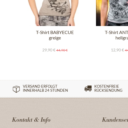
T-Shirt BABYECUE
T-Shirt AN
greige
hellgr
29,90 €
12,90 €
44,90 €
44
VERSAND ERFOLGT
KOSTENFREIE
INNERHALB 24 STUNDEN
RÜCKSENDUNG
Kontakt & Info
Kundenser