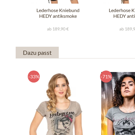
Lederhose Kniebund
Lederhose K
HEDY antiksmoke
HEDY antik
ab 189,90 €
ab 189,
Dazu passt
-33%
-71%