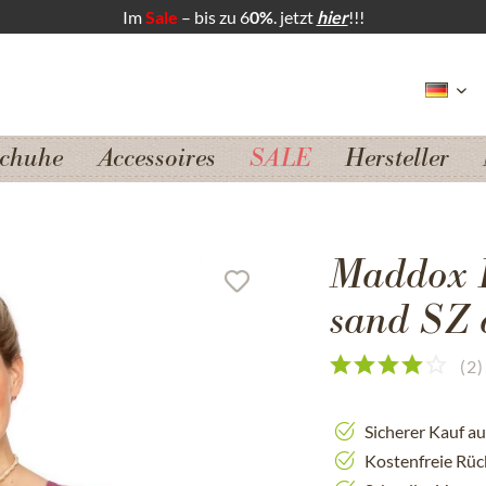
Im
Sale
– bis zu 6
0%
. jetzt
hier
!!!
chuhe
Accessoires
SALE
Hersteller
Maddox 
sand SZ 
(
2
)
Sicherer Kauf a
Kostenfreie Rü