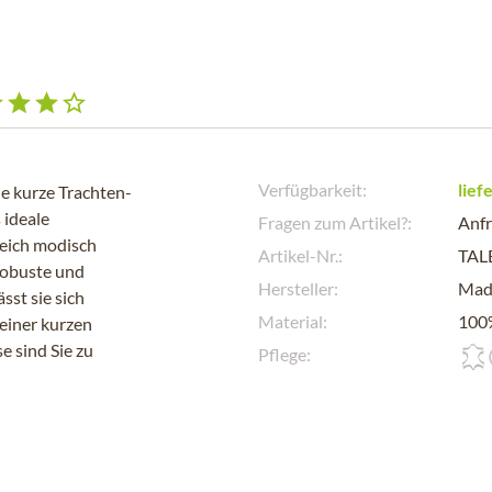
Verfügbarkeit:
lief
 kurze Trachten-
 ideale
Fragen zum Artikel?:
Anfr
leich modisch
Artikel-Nr.:
TAL
robuste und
Hersteller:
Mad
sst sie sich
Material:
100
 einer kurzen
e sind Sie zu
Pflege: