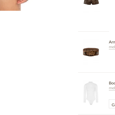
Arm
meh
Bod
meh