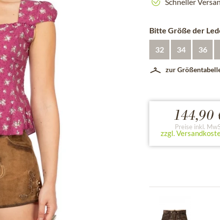
Schneller Versa
Bitte Größe der Le
32
34
36
zur Größentabell
144,90 
Preise inkl. MwS
zzgl. Versandkost