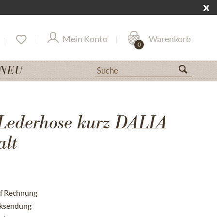
Mein Konto
Warenkorb
0
NEU
Lederhose kurz DALIA
alt
uf Rechnung
cksendung