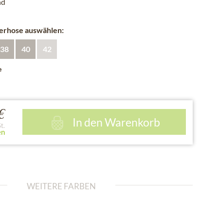
nd
derhose auswählen:
38
40
42
e
€
In den
Warenkorb
t.
en
WEITERE FARBEN