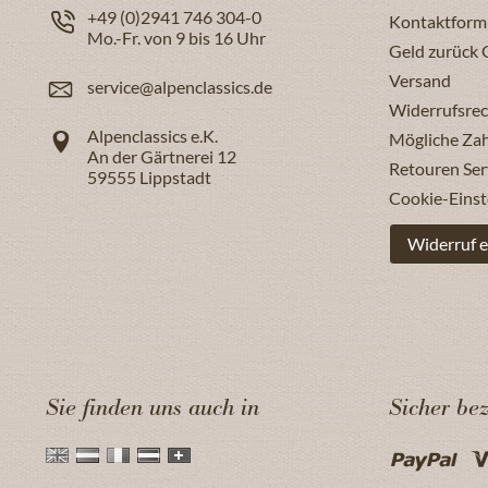
+49 (0)2941 746 304-0
Kontaktform
Mo.-Fr. von 9 bis 16 Uhr
Geld zurück 
Versand
service@alpenclassics.de
Widerrufsrec
Alpenclassics e.K.
Mögliche Za
An der Gärtnerei 12
Retouren Ser
59555
Lippstadt
Cookie-Einst
Widerruf e
Sie finden uns auch in
Sicher be