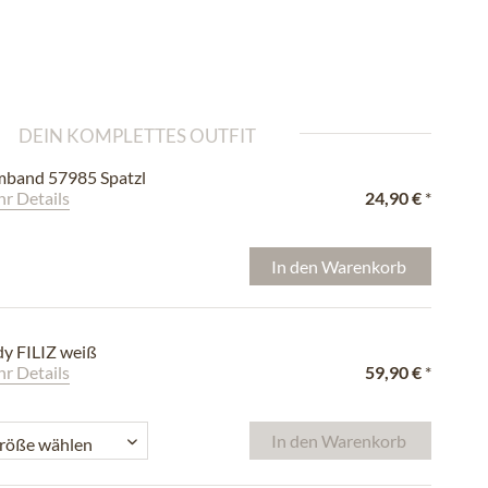
DEIN KOMPLETTES OUTFIT
band 57985 Spatzl
r Details
24,90 €
*
In den
Warenkorb
y FILIZ weiß
r Details
59,90 €
*
In den
Warenkorb