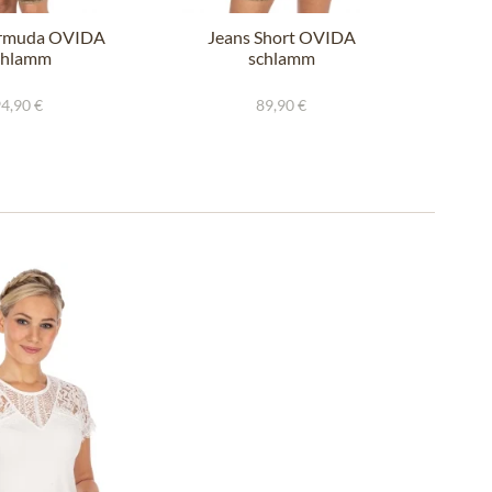
ermuda OVIDA
Jeans Short OVIDA
chlamm
schlamm
O
4,90 €
89,90 €