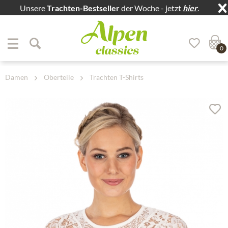
Unsere
Trachten-Bestseller
der Woche - jetzt
hier
.
Zum Menü springen
Zum Hauptbereich springen
0
Damen
Oberteile
Trachten T-Shirts