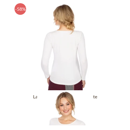
-58%
Langarmshirt GERACH offwhite
24,90 €
59,90 €