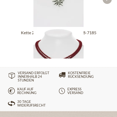
Kette 2 reihig mit Edelweiß SCH008-7185
bordeaux
39,90 €
VERSAND ERFOLGT
KOSTENFREIE
INNERHALB 24
RÜCKSENDUNG
STUNDEN
KAUF AUF
EXPRESS
RECHNUNG
VERSAND
30 TAGE
WIDERUFSRECHT