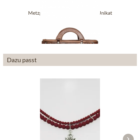
Metzgertasche 490-2677 braun Unikat
orig....
684,90 €
Dazu passt