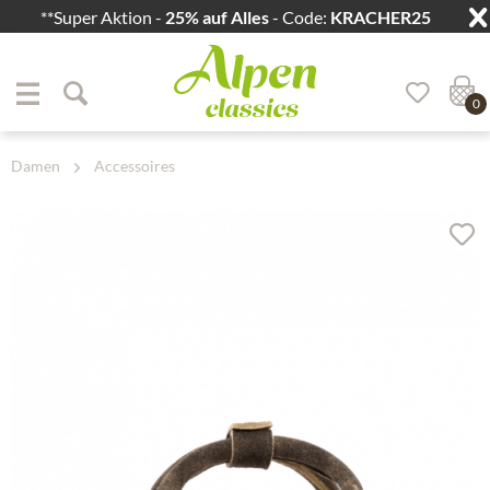
**Super Aktion -
25% auf Alles
- Code:
KRACHER25
Zum Menü springen
Zum Hauptbereich springen
0
Damen
Accessoires