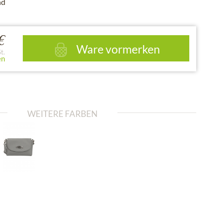
nd
€
Ware vormerken
t.
en
WEITERE FARBEN