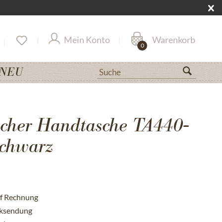
Mein Konto
Warenkorb
0
NEU
cher Handtasche TA440-
chwarz
uf Rechnung
cksendung