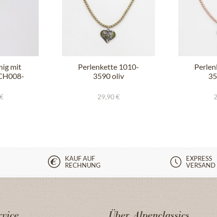
hig mit
Perlenkette 1010-
Perlen
SCH008-
3590 oliv
35
hsia
 €
29,90 €
2
KAUF AUF
EXPRESS
RECHNUNG
VERSAND
vice
Über Alpenclassics