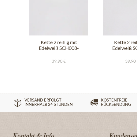
Kette 2 reihig mit
Kette 2 rei
Edelweiß SCH008-
Edelweiß 
7185 bordeaux
7185 fuc
39,90 €
39,90
VERSAND ERFOLGT
KOSTENFREIE
INNERHALB 24 STUNDEN
RÜCKSENDUNG
Kontakt & Info
Kundenser