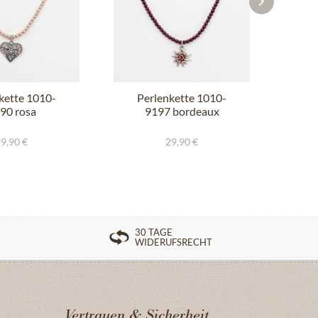
kette 1010-
Perlenkette 1010-
Pe
90 rosa
9197 bordeaux
9,90 €
29,90 €
30 TAGE
WIDERUFSRECHT
Vertrauen & Sicherheit