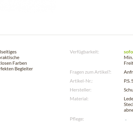
lseitiges
Verfügbarkeit:
sofo
praktische
Min.
itlosen Farben
Frei
rfekten Begleiter
Fragen zum Artikel?:
Anfr
Artikel-Nr.:
P.S.
Hersteller:
Sch
Material:
Lede
Stec
abn
Pflege: