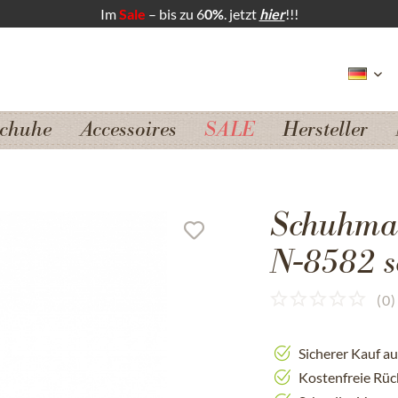
Im
Sale
– bis zu 6
0%
. jetzt
hier
!!!
chuhe
Accessoires
SALE
Hersteller
Schuhma
N-8582 s
(
0
)
Sicherer Kauf a
Kostenfreie Rü