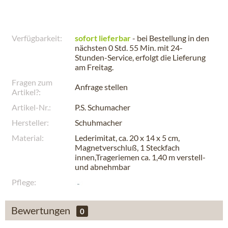
Verfügbarkeit:
sofort lieferbar
- bei Bestellung in den
nächsten
0 Std. 55 Min.
mit 24-
Stunden-Service, erfolgt die Lieferung
am
Freitag
.
Fragen zum
Anfrage stellen
Artikel?:
Artikel-Nr.:
P.S. Schumacher
Hersteller:
Schuhmacher
Material:
Lederimitat, ca. 20 x 14 x 5 cm,
Magnetverschluß, 1 Steckfach
innen,Trageriemen ca. 1,40 m verstell-
und abnehmbar
Pflege:
Bewertungen
0