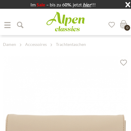
Im
Sale
– bis zu 6
0%
. jetzt
hier
!!!
Zum Menü springen
Zum Hauptbereich springen
0
Damen
Accessoires
Trachtentaschen