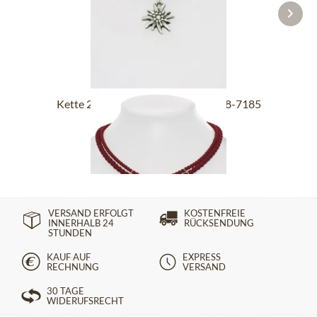
Kette 2 reihig mit Edelweiß SCH008-7185
bordeaux
39,90 €
VERSAND ERFOLGT
KOSTENFREIE
INNERHALB 24
RÜCKSENDUNG
STUNDEN
KAUF AUF
EXPRESS
RECHNUNG
VERSAND
30 TAGE
WIDERUFSRECHT