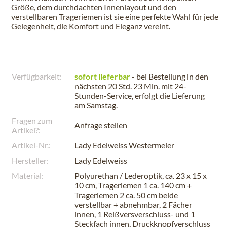
Größe, dem durchdachten Innenlayout und den
verstellbaren Trageriemen ist sie eine perfekte Wahl für jede
Gelegenheit, die Komfort und Eleganz vereint.
Verfügbarkeit:
sofort lieferbar
- bei Bestellung in den
nächsten
20 Std. 23 Min.
mit 24-
Stunden-Service, erfolgt die Lieferung
am
Samstag
.
Fragen zum
Anfrage stellen
Artikel?:
Artikel-Nr.:
Lady Edelweiss Westermeier
Hersteller:
Lady Edelweiss
Material:
Polyurethan / Lederoptik, ca. 23 x 15 x
10 cm, Trageriemen 1 ca. 140 cm +
Trageriemen 2 ca. 50 cm beide
verstellbar + abnehmbar, 2 Fächer
innen, 1 Reißversverschluss- und 1
Steckfach innen, Druckknopfverschluss