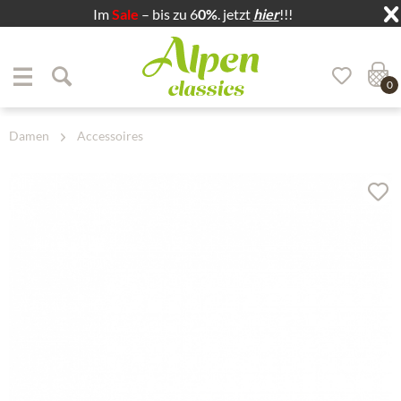
Im
Sale
– bis zu 6
0%
. jetzt
hier
!!!
Zum Menü springen
Zum Hauptbereich springen
0
Damen
Accessoires