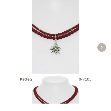
Kette 2 reihig mit Edelweiß SCH008-7185
bordeaux
39,90 €