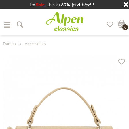
Im
Sale
– bis zu 6
0%
. jetzt
hier
!!!
Zum Menü springen
Zum Hauptbereich springen
0
Damen
Accessoires