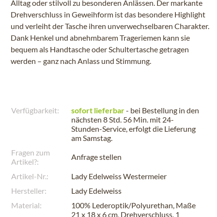
Alltag oder stilvoll zu besonderen Anlässen. Der markante
Drehverschluss in Geweihform ist das besondere Highlight
und verleiht der Tasche ihren unverwechselbaren Charakter.
Dank Henkel und abnehmbarem Trageriemen kann sie
bequem als Handtasche oder Schultertasche getragen
werden – ganz nach Anlass und Stimmung.
Verfügbarkeit:
sofort lieferbar
- bei Bestellung in den
nächsten
8 Std. 56 Min.
mit 24-
Stunden-Service, erfolgt die Lieferung
am
Samstag
.
Fragen zum
Anfrage stellen
Artikel?:
Artikel-Nr.:
Lady Edelweiss Westermeier
Hersteller:
Lady Edelweiss
Material:
100% Lederoptik/Polyurethan, Maße
21 x 18 x 6 cm, Drehverschluss, 1