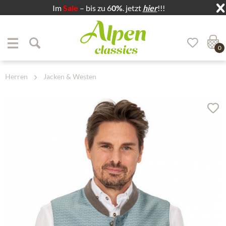
Im
Sale
– bis zu 6
0%
. jetzt
hier
!!!
Zum Menü springen
Zum Hauptbereich springen
0
Herren
Jacken & Westen