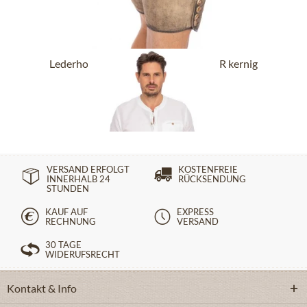
Lederhose kurz mit Gürtel BUCHNER kernig
natur
ab 289,90 €
VERSAND ERFOLGT
KOSTENFREIE
INNERHALB 24
RÜCKSENDUNG
STUNDEN
KAUF AUF
EXPRESS
RECHNUNG
VERSAND
30 TAGE
WIDERUFSRECHT
Kontakt & Info