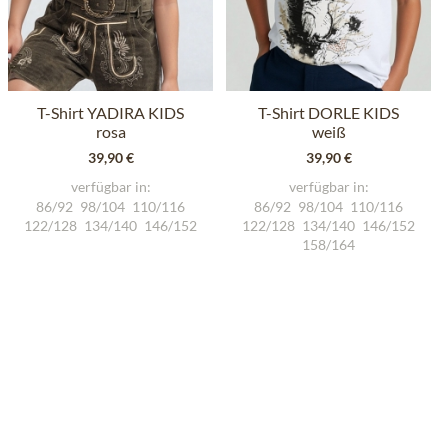
T-Shirt YADIRA KIDS
T-Shirt DORLE KIDS
rosa
weiß
39,90 €
39,90 €
verfügbar in:
verfügbar in:
86/92
98/104
110/116
86/92
98/104
110/116
122/128
134/140
146/152
122/128
134/140
146/152
158/164