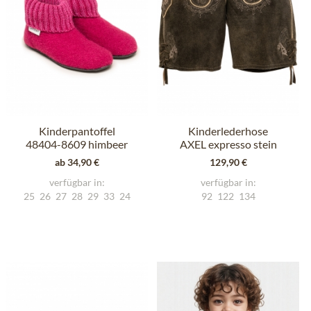
Kinderpantoffel
Kinderlederhose
48404-8609 himbeer
AXEL expresso stein
ab 34,90 €
129,90 €
verfügbar in:
verfügbar in:
25
26
27
28
29
33
24
92
122
134