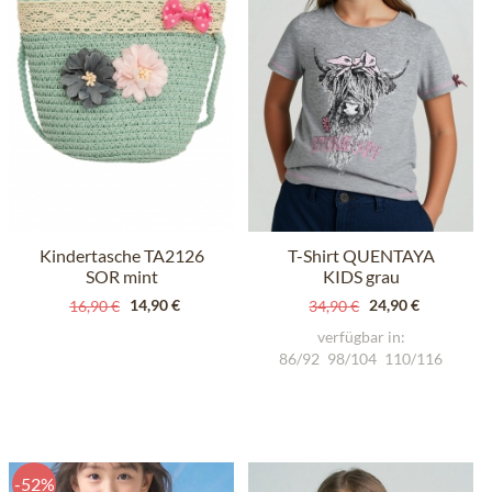
Kindertasche TA2126
T-Shirt QUENTAYA
SOR mint
KIDS grau
14,90 €
24,90 €
16,90 €
34,90 €
verfügbar in:
86/92
98/104
110/116
-52%