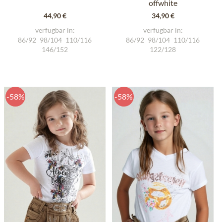
offwhite
44,90 €
34,90 €
verfügbar in:
verfügbar in:
86/92
98/104
110/116
86/92
98/104
110/116
146/152
122/128
-58%
-58%