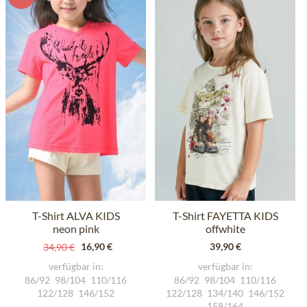
T-Shirt ALVA KIDS
T-Shirt FAYETTA KIDS
neon pink
offwhite
16,90 €
39,90 €
34,90 €
verfügbar in:
verfügbar in:
86/92
98/104
110/116
86/92
98/104
110/116
122/128
146/152
122/128
134/140
146/152
158/164