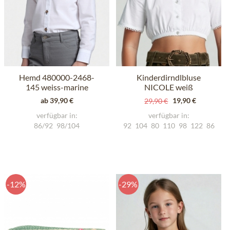
Hemd 480000-2468-
Kinderdirndlbluse
145 weiss-marine
NICOLE weiß
ab 39,90 €
19,90 €
29,90 €
verfügbar in:
verfügbar in:
86/92
98/104
92
104
80
110
98
122
86
-12%
-29%