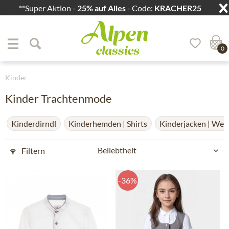
**Super Aktion -
25% auf Alles
- Code:
KRACHER25
Zum Menü springen
Zum Hauptbereich springen
0
Kinder
Kinder Trachtenmode
Kinderdirndl
Kinderhemden | Shirts
Kinderjacken | Wes
Filtern
-36%