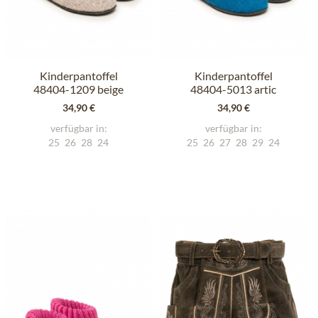
Kinderpantoffel
Kinderpantoffel
48404-1209 beige
48404-5013 artic
34,90 €
34,90 €
verfügbar in:
verfügbar in:
25
26
28
24
25
26
27
28
29
24