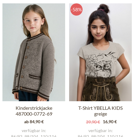
-58%
Kinderstrickjacke
T-Shirt YBELLA KIDS
487000-0772-69
greige
dunkelbraun
ab 84,90 €
16,90 €
39,90 €
verfügbar in:
verfügbar in:
86/92
98/104
110/116
86/92
98/104
110/116