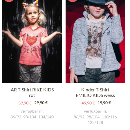
AR T-Shirt RIKE KIDS
Kinder T-Shirt
rot
EMILIO KIDS weiss
29,90 €
19,90 €
39,90 €
49,90 €
verfügbar in:
verfügbar in:
86/92
98/104
134/140
86/92
98/104
110/116
122/128