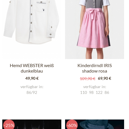
Hemd WEBSTER weiß
Kinderdirndl IRIS
dunkelblau
shadow rosa
49,90 €
69,90 €
109,90 €
verfügbar in:
verfügbar in:
86/92
110
98
122
86
-25%
-60%