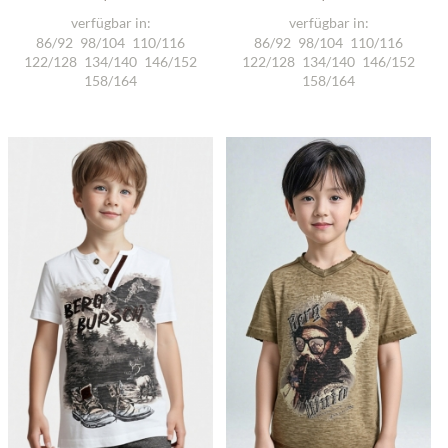
verfügbar in:
verfügbar in:
86/92
98/104
110/116
86/92
98/104
110/116
122/128
134/140
146/152
122/128
134/140
146/152
158/164
158/164