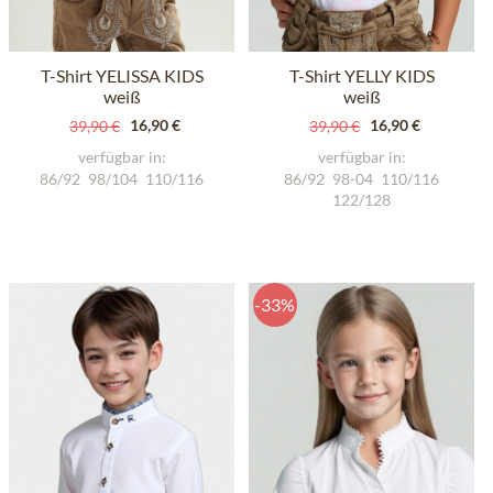
T-Shirt YELISSA KIDS
T-Shirt YELLY KIDS
weiß
weiß
16,90 €
16,90 €
39,90 €
39,90 €
verfügbar in:
verfügbar in:
86/92
98/104
110/116
86/92
98-04
110/116
122/128
-33%