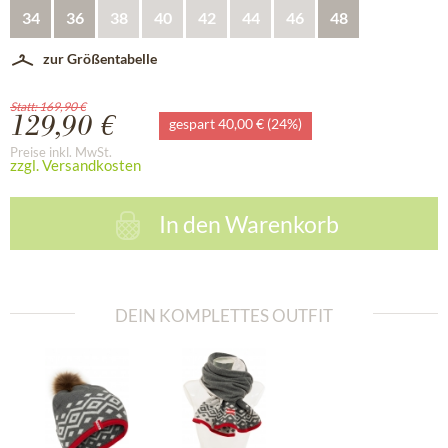
34
36
38
40
42
44
46
48
zur Größentabelle
Statt: 169,90 €
129,90 €
gespart 40,00 € (24%)
Preise inkl. MwSt.
zzgl. Versandkosten
In den
Warenkorb
DEIN KOMPLETTES OUTFIT