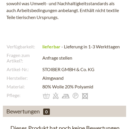
sowohl was Umwelt- und Nachhaltigkeitsstandards als
auch Arbeitsbedingungen anbelangt. Enthält nicht textile
Teile tierischen Ursprungs.
Verfügbarkeit:
lieferbar
- Lieferung in 1-3 Werkttagen
Fragen zum
Anfrage stellen
Artikel?:
Artikel-Nr.:
STOIBER GMBH & Co. KG
Hersteller:
Almgwand
Material:
80% Wolle 20% Polyamid
Pflege:
Bewertungen
0
Dieses Produkt hat noch keine Bewertungen.