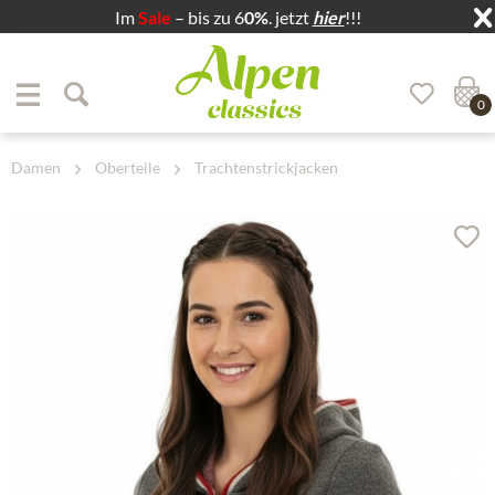
Im
Sale
– bis zu 6
0%
. jetzt
hier
!!!
Zum Menü springen
Zum Hauptbereich springen
0
Damen
Oberteile
Trachtenstrickjacken