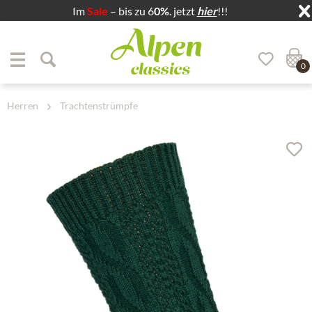
Im
Sale
– bis zu 6
0%
. jetzt
hier
!!!
Zum Menü springen
Zum Hauptbereich springen
0
Herren
Trachtenstrümpfe