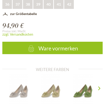
36
37
38
39
40
41
42
zur Größentabelle
94,90 €
Preise inkl. MwSt.
zzgl. Versandkosten
Ware vormerken
WEITERE FARBEN