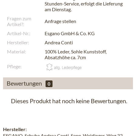
Stunden-Service, erfolgt die Lieferung
am
Dienstag
.
Fragen zum
Anfrage stellen
Artikel?:
Artikel-Nr.:
Esgano GmbH & Co. KG
Hersteller:
Andrea Conti
Material:
100% Leder, Sohle Kunststoff,
Absatzhöhe ca. 7cm
Pflege:
Bewertungen
0
Dieses Produkt hat noch keine Bewertungen.
Hersteller:
ESGANO-Schuhe Andrea Conti, Sepp-Weidinger-Weg 32,