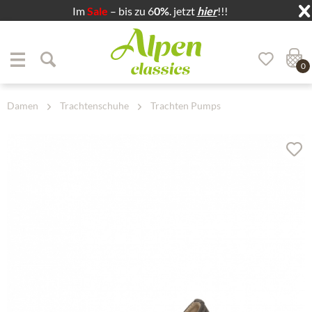
Im
Sale
– bis zu 6
0%
. jetzt
hier
!!!
Zum Menü springen
Zum Hauptbereich springen
0
Damen
Trachtenschuhe
Trachten Pumps