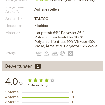
Fragen zum
Anfrage stellen
Artikel?:
Artikel-Nr.:
TALECO
Hersteller:
Maddox
Material:
Hauptstoff 65% Polyester 35%
Polyamid, Taschenfutter 100%
Polyamid, Kontrast 60% Viskose 40%
Wolle, Ärmel 85% Polyacryl 15% Wolle
Pflege:
Bewertungen
1
4.0
/5
1
Bewertung
5
Sterne
0
4
Sterne
1
3
Sterne
0