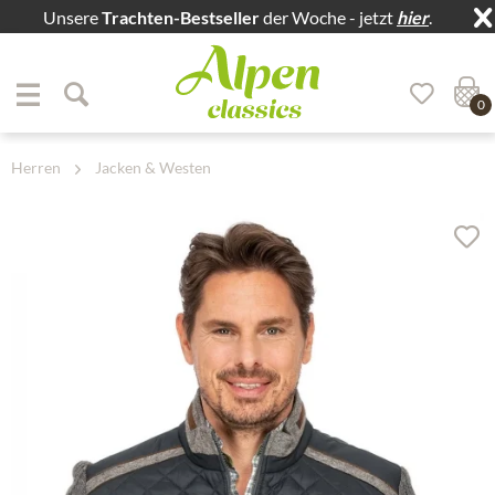
Unsere
Trachten-Bestseller
der Woche - jetzt
hier
.
Zum Menü springen
Zum Hauptbereich springen
0
Herren
Jacken & Westen