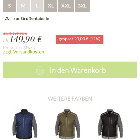
S
M
L
XL
XXL
3XL
zur Größentabelle
Statt: 169,90 €
149,90 €
gespart 20,00 € (12%)
ab
Preise inkl. MwSt.
zzgl. Versandkosten
In den
Warenkorb
WEITERE FARBEN