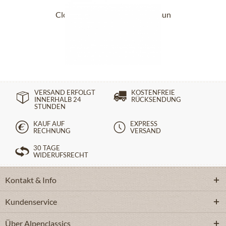
Clogpantoffel 17801-8811 braun
ab 99,90 €
VERSAND ERFOLGT
KOSTENFREIE
INNERHALB 24
RÜCKSENDUNG
STUNDEN
KAUF AUF
EXPRESS
RECHNUNG
VERSAND
30 TAGE
WIDERUFSRECHT
Kontakt & Info
Kundenservice
Über Alpenclassics