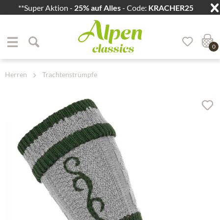
**Super Aktion -
25% auf Alles
- Code:
KRACHER25
Zum Menü springen
Zum Hauptbereich springen
0
Herren
Trachtenstrümpfe