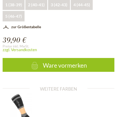
1 (38-39)
2 (40-41)
3 (42-43)
4 (44-45)
5 (46-47)
zur Größentabelle
39,90 €
Preise inkl. MwSt.
zzgl. Versandkosten
Ware vormerken
WEITERE FARBEN