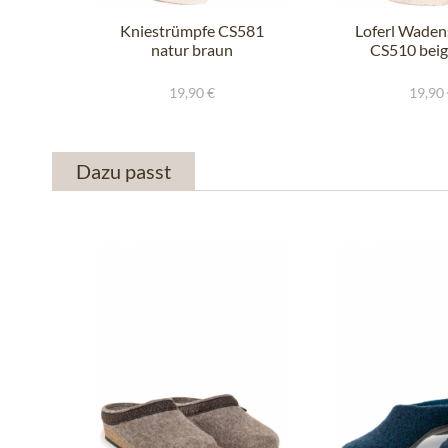
Kniestrümpfe CS581
Loferl Waden
natur braun
CS510 beig
19,90 €
19,90
Dazu passt