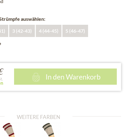
nd
 Strümpfe auswählen:
41)
3 (42-43)
4 (44-45)
5 (46-47)
e
€
In den
Warenkorb
t.
en
WEITERE FARBEN