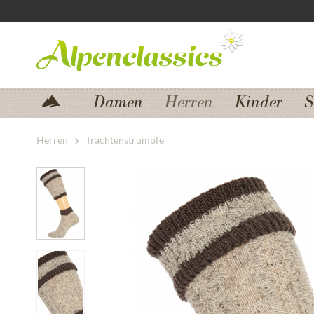
Zum Menü springen
Zum Hauptbereich springen
Damen
Herren
Kinder
S
Herren
Trachtenstrümpfe