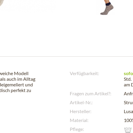
 weiche Modell
Verfügbarkeit:
sofo
ls auch im Alltag
Std.
 Beigemeliert und
am
disch perfekt zu
Fragen zum Artikel?:
Anfr
Artikel-Nr.:
Str
Hersteller:
Lus
Material:
100
Pflege: