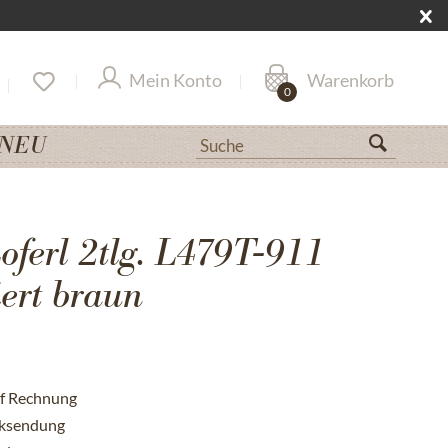
Mein Konto
Warenkorb
0
NEU
oferl 2tlg. L479T-911
ert braun
uf Rechnung
cksendung