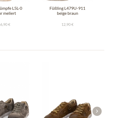
rümpfe L5L-0
Füßling L479U-911
Sch
r meliert
beige braun
6,90 €
12,90 €