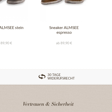
 ALMSEE stein
Sneaker ALMSEE
Pan
espresso
 89,90 €
ab 89,90 €
30 TAGE
WIDERUFSRECHT
Vertrauen & Sicherheit