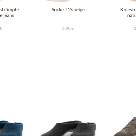
strümpfe
Socke T1S beige
Kniest
e jeans
natu
 €
6,90 €
1