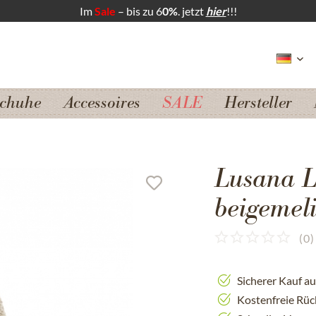
Im
Sale
– bis zu 6
0%
. jetzt
hier
!!!
chuhe
Accessoires
SALE
Hersteller
Lusana L
beigemeli
(
0
)
Sicherer Kauf a
Kostenfreie Rü