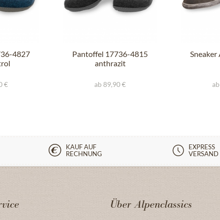
736-4827
Pantoffel 17736-4815
Sneaker
rol
anthrazit
0 €
ab 89,90 €
ab
KAUF AUF
EXPRESS
RECHNUNG
VERSAND
vice
Über Alpenclassics