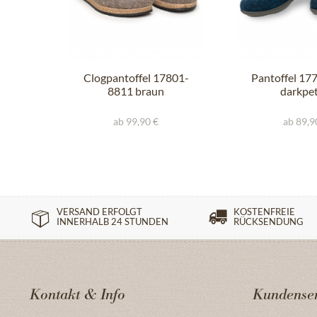
Clogpantoffel 17801-
Pantoffel 17
8811 braun
darkpet
ab 99,90 €
ab 89,9
VERSAND ERFOLGT
KOSTENFREIE
INNERHALB 24 STUNDEN
RÜCKSENDUNG
Kontakt & Info
Kundenser