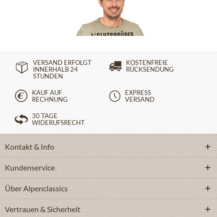
29,90 €
39,90 €
VERSAND ERFOLGT
KOSTENFREIE
INNERHALB 24
RÜCKSENDUNG
STUNDEN
KAUF AUF
EXPRESS
RECHNUNG
VERSAND
30 TAGE
WIDERUFSRECHT
Kontakt & Info
Kundenservice
Über Alpenclassics
Vertrauen & Sicherheit