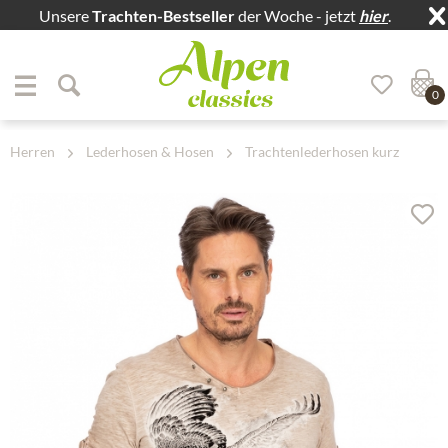
Unsere
Trachten-Bestseller
der Woche - jetzt
hier
.
Zum Menü springen
Zum Hauptbereich springen
0
Herren
Lederhosen & Hosen
Trachtenlederhosen kurz