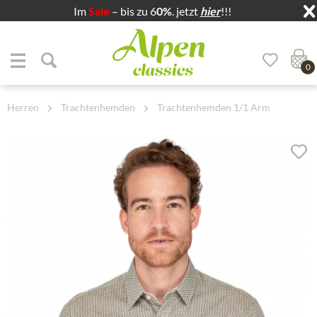
Im
Sale
– bis zu 6
0%
. jetzt
hier
!!!
Zum Menü springen
Zum Hauptbereich springen
0
Herren
Trachtenhemden
Trachtenhemden 1/1 Arm