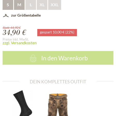
S
M
L
XL
XXL
zur Größentabelle
Statt: 44,90 €
34,90 €
gespart 10,00 € (22%)
Preise inkl. MwSt.
zzgl. Versandkosten
In den
Warenkorb
DEIN KOMPLETTES OUTFIT