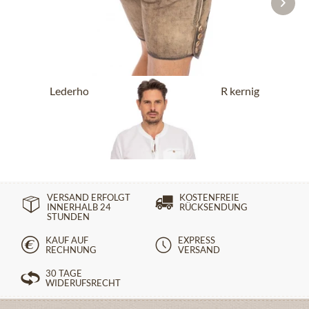
Lederhose kurz mit Gürtel BUCHNER kernig
natur
ab 289,90 €
VERSAND ERFOLGT
KOSTENFREIE
INNERHALB 24
RÜCKSENDUNG
STUNDEN
KAUF AUF
EXPRESS
RECHNUNG
VERSAND
30 TAGE
WIDERUFSRECHT