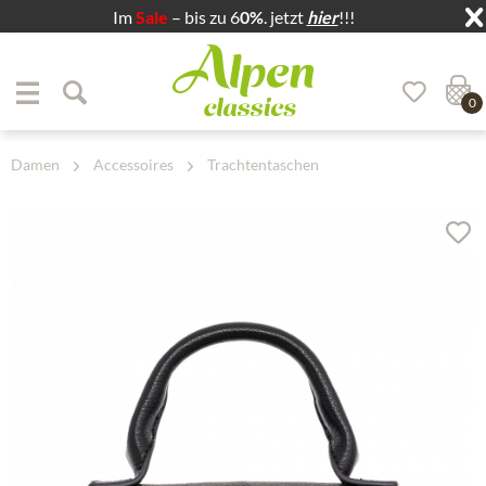
Im
Sale
– bis zu 6
0%
. jetzt
hier
!!!
Zum Menü springen
Zum Hauptbereich springen
0
Damen
Accessoires
Trachtentaschen