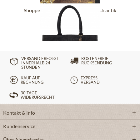
Shoppertasche 40407 schwarz Hirsch antik
34,90 €
VERSAND ERFOLGT
KOSTENFREIE
INNERHALB 24
RÜCKSENDUNG
STUNDEN
KAUF AUF
EXPRESS
RECHNUNG
VERSAND
30 TAGE
WIDERUFSRECHT
Kontakt & Info
Kundenservice
Über Alpenclassics