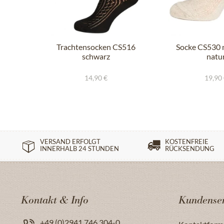
Trachtensocken CS516
Socke CS530 m
schwarz
natu
14,90 €
19,90
VERSAND ERFOLGT
KOSTENFREIE
INNERHALB 24 STUNDEN
RÜCKSENDUNG
Kontakt & Info
Kundenser
+49 (0)2941 746 304-0