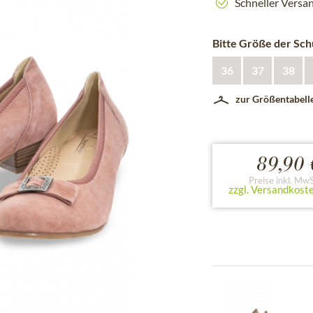
Schneller Versa
Bitte Größe der Sc
36
37
38
zur Größentabell
89,90 
Preise inkl. MwS
zzgl. Versandkost