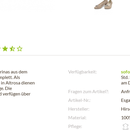
erinas aus dem
Verfügbarkeit:
sofo
plett. Als
Std.
 in Altrosa dienen
am
e. Die
Fragen zum Artikel?:
Anfr
d verfügen über
Artikel-Nr.:
Esg
Hersteller:
Hirs
Material:
100%
Pflege: