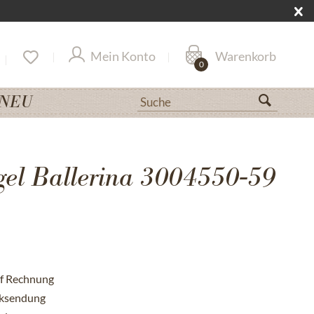
Mein Konto
Warenkorb
0
NEU
gel Ballerina 3004550-59
uf Rechnung
cksendung