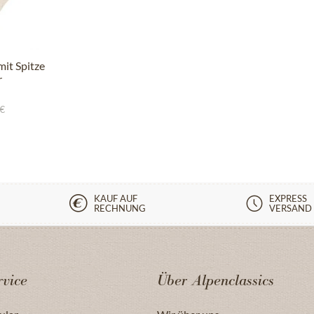
it Spitze
r
 €
KAUF AUF
EXPRESS
RECHNUNG
VERSAND
vice
Über Alpenclassics