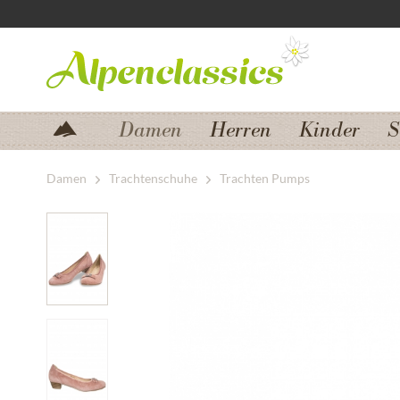
Zum Menü springen
Zum Hauptbereich springen
Damen
Herren
Kinder
S
Damen
Trachtenschuhe
Trachten Pumps