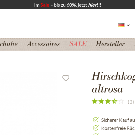
Im
Sale
– bis zu 6
0%
. jetzt
hier
!!!
chuhe
Accessoires
SALE
Hersteller
Hirschko
altrosa
(
3
)
Sicherer Kauf a
Kostenfreie Rü