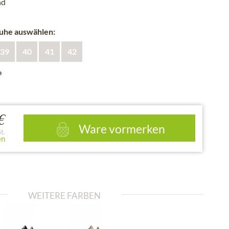
nd
huhe auswählen:
39
40
41
42
e
€
Ware vormerken
t.
en
WEITERE FARBEN