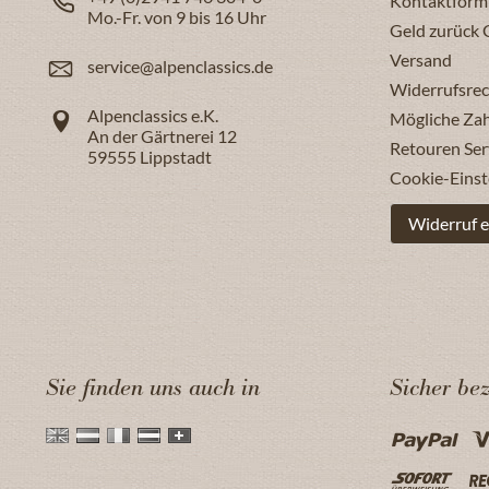
Kontaktform
Mo.-Fr. von 9 bis 16 Uhr
Geld zurück 
Versand
service@alpenclassics.de
Widerrufsrec
Alpenclassics e.K.
Mögliche Za
An der Gärtnerei 12
Retouren Ser
59555
Lippstadt
Cookie-Einst
Widerruf e
Sie finden uns auch in
Sicher be