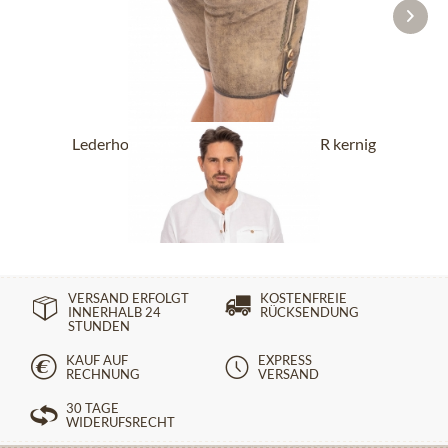
Lederhose kurz mit Gürtel BUCHNER kernig
natur
ab 289,90 €
VERSAND ERFOLGT
KOSTENFREIE
INNERHALB 24
RÜCKSENDUNG
STUNDEN
KAUF AUF
EXPRESS
RECHNUNG
VERSAND
30 TAGE
WIDERUFSRECHT