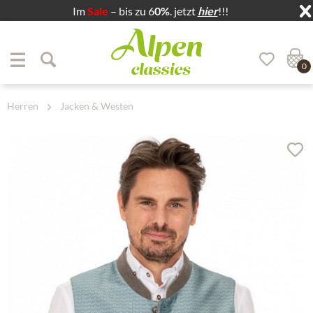
Im
Sale
– bis zu 6
0%
. jetzt
hier
!!!
Zum Menü springen
Zum Hauptbereich springen
0
Herren
Jacken & Westen