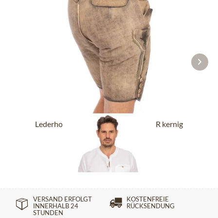
Lederhose kurz mit Gürtel BUCHNER kernig
natur
ab 289,90 €
VERSAND ERFOLGT
KOSTENFREIE
INNERHALB 24
RÜCKSENDUNG
STUNDEN