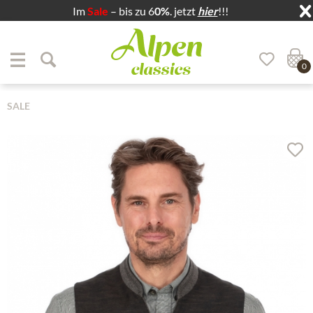
Im
Sale
– bis zu 6
0%
. jetzt
hier
!!!
Zum Menü springen
Zum Hauptbereich springen
0
SALE