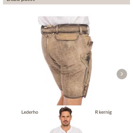
Lederhose kurz mit Gürtel BUCHNER kernig
natur
ab 289,90 €