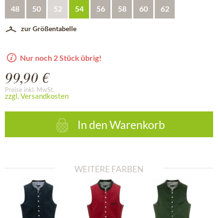
48
50
52
54
56
58
60
62
zur Größentabelle
Nur noch 2 Stück übrig!
99,90 €
Preise inkl. MwSt.
zzgl. Versandkosten
In den
Warenkorb
WEITERE FARBEN