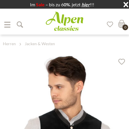
Im
Sale
– bis zu 6
0%
. jetzt
hier
!!!
Zum Menü springen
Zum Hauptbereich springen
0
Herren
Jacken & Westen