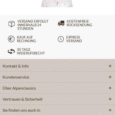
VERSAND ERFOLGT
KOSTENFREIE
INNERHALB 24
RÜCKSENDUNG
STUNDEN
KAUF AUF
EXPRESS
RECHNUNG
VERSAND
30 TAGE
WIDERUFSRECHT
Kontakt & Info
Kundenservice
Über Alpenclassics
Vertrauen & Sicherheit
Sie finden uns auch in