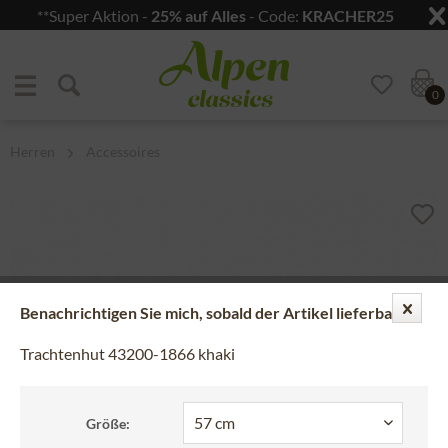
**Super Aktion -
25% auf Alles
- Code:
KRACHER25
Zum Menü springen
Zum Hauptbereich springen
0
Herren
Accessoires
Benachrichtigen Sie mich, sobald der Artikel lieferbar ist.
Trachtenhut 43200-1866 khaki
Größe: