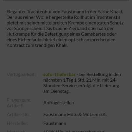
Eleganter Trachtenhut von Faustmann in der Farbe Khaki.
Der aus reiner Wolle hergestellte Rollhut im Trachtenstil
bietet mit seiner mittelbreiten Krempe einen guten Schutz
vor Sonnenschein. Das braune Zierband oberhalb der
Hutkrempe für die Befestigung eines Gamsbartes oder
eines Eichenlaubs bietet einen optisch ansprechenden
Kontrast zum trendigen Khaki.
Verfügbarkeit:
sofort lieferbar
- bei Bestellung in den
nächsten
1 Tag 1 Std. 21 Min.
mit 24-
Stunden-Service, erfolgt die Lieferung
am
Dienstag
.
Fragen zum
Anfrage stellen
Artikel?:
Artikel-Nr.:
Faustmann Hüte & Mützen e.K.
Hersteller:
Faustmann
Material:
100% Wolle (knautschbar und