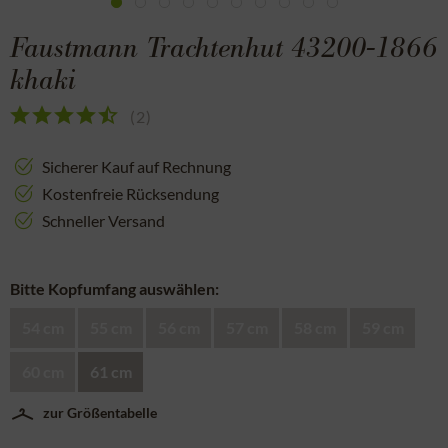
Faustmann Trachtenhut 43200-1866
khaki
(
2
)
Sicherer Kauf auf Rechnung
Kostenfreie Rücksendung
Schneller Versand
Bitte Kopfumfang auswählen:
54 cm
55 cm
56 cm
57 cm
58 cm
59 cm
60 cm
61 cm
zur Größentabelle