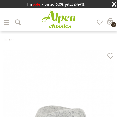
Im
Sale
– bis zu 6
0%
. jetzt
hier
!!!
Zum Menü springen
Zum Hauptbereich springen
0
Herren